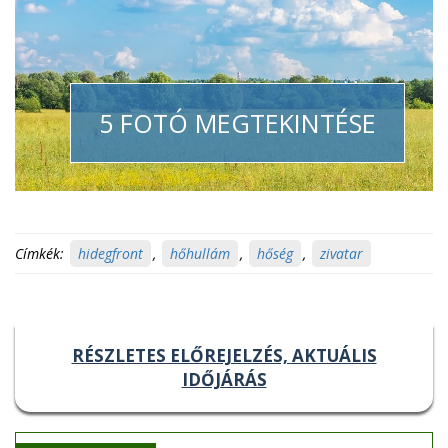
5 FOTÓ MEGTEKINTÉSE
Címkék:
hidegfront
,
hőhullám
,
hőség
,
zivatar
RÉSZLETES ELŐREJELZÉS, AKTUÁLIS
IDŐJÁRÁS