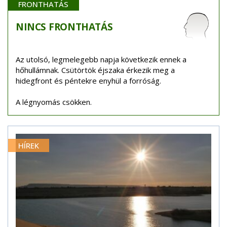
FRONTHATÁS
NINCS
FRONTHATÁS
Az utolsó, legmelegebb napja következik ennek a
hőhullámnak. Csütörtök éjszaka érkezik meg a
hidegfront és péntekre enyhül a forróság.
A légnyomás csökken.
HÍREK