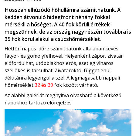
Hosszan elhúzódó hőhullámra számíthatunk. A
kedden átvonuló hidegfront néhány fokkal
mérsékli a hőséget. A 40 fok körüli értékek
megszűnnek, de az ország nagy részén továbbra is
35 fok körül alakul a csúcshőmérséklet.
Hétfőn napos időre számíthatunk általában kevés
fátyol- és gomolyfelhővel. Helyenként zápor, zivatar
előfordulhat, utóbbiakhoz erős, esetleg viharos
széllökés is társulhat. Zivataroktól függetlenül
délutánra legyengül a szél. A legmagasabb nappali
hőmérséklet
32 és 39
fok között várható.
Az alábbi galériát megnyitva olvasható a következő
napokhoz tartozó előrejelzés.