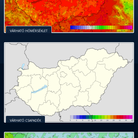
VÁRHATÓ HŐMÉRSÉKLET
VÁRHATÓ CSAPADÉK