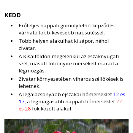
KEDD
Erőteljes nappali gomolyfelhő-képződés
várható több-kevesebb napsütéssel.
Több helyen alakulhat ki zápor, néhol
zivatar.
A Kisalföldön megélénkül az északnyugati
szél, másutt többnyire mérsékelt marad a
légmozgás.
Zivatar környezetében viharos széllökések is
lehetnek.
A legalacsonyabb éjszakai hőmérséklet
12 és
17
, a legmagasabb nappali hőmérséklet
22
és 28
fok között alakul.