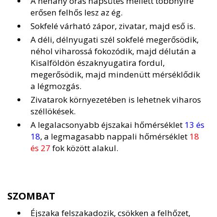
A néhány órás napsütés mellett többnyire
erősen felhős lesz az ég.
Sokfelé várható zápor, zivatar, majd eső is.
A déli, délnyugati szél sokfelé megerősödik,
néhol viharossá fokozódik, majd délután a
Kisalföldön északnyugatira fordul,
megerősödik, majd mindenütt mérséklődik
a légmozgás.
Zivatarok környezetében is lehetnek viharos
széllökések.
A legalacsonyabb éjszakai hőmérséklet
13 és
18
, a legmagasabb nappali hőmérséklet
18
és 27
fok között alakul.
SZOMBAT
Éjszaka felszakadozik, csökken a felhőzet,