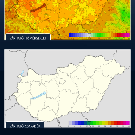
VÁRHATÓ HŐMÉRSÉKLET
VÁRHATÓ CSAPADÉK