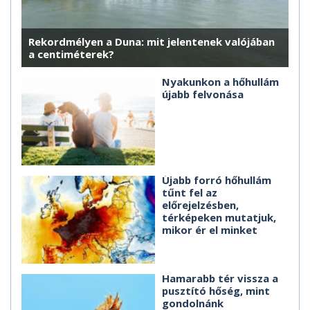
Rekordmélyen a Duna: mit jelentenek valójában
a centiméterek?
Nyakunkon a hőhullám
újabb felvonása
Újabb forró hőhullám
tűnt fel az
előrejelzésben,
térképeken mutatjuk,
mikor ér el minket
Hamarabb tér vissza a
pusztító hőség, mint
gondolnánk