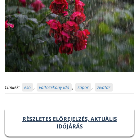
Címkék:
eső
,
változékony idő
,
zápor
,
zivatar
RÉSZLETES ELŐREJELZÉS, AKTUÁLIS
IDŐJÁRÁS