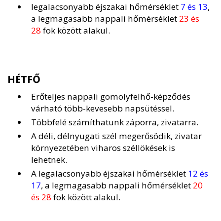
legalacsonyabb éjszakai hőmérséklet
7 és 13
,
a legmagasabb nappali hőmérséklet
23 és
28
fok között alakul.
HÉTFŐ
Erőteljes nappali gomolyfelhő-képződés
várható több-kevesebb napsütéssel.
Többfelé számíthatunk záporra, zivatarra.
A déli, délnyugati szél megerősödik, zivatar
környezetében viharos széllökések is
lehetnek.
A legalacsonyabb éjszakai hőmérséklet
12 és
17
, a legmagasabb nappali hőmérséklet
20
és 28
fok között alakul.