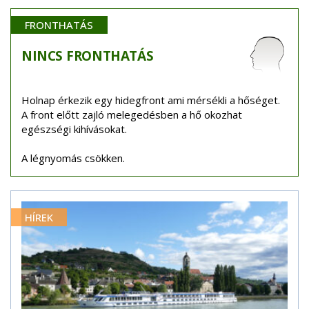
FRONTHATÁS
NINCS
FRONTHATÁS
Holnap érkezik egy hidegfront ami mérsékli a hőséget.
A front előtt zajló melegedésben a hő okozhat
egészségi kihívásokat.
A légnyomás csökken.
HÍREK