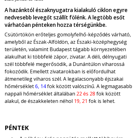
A hazánktól északnyugatra kialakuló ciklon egyre
nedvesebb levegőt szállít fölénk. A legtöbb esőt
várhatóan pénteken hozza térségünkbe.
Csütörtökön erőteljes gomolyfelhő-képződés várható,
amelyből az Észak-Alföldön, az Északi-középhegység
területén, valamint Budapest tágabb környezetében
alakulhat ki többfelé zápor, zivatar. A déli, délnyugati
szél többfelé megerősödik, a Dunántúlon viharossá
fokozódik. Emellett zivatarokban is előfordulhat
átmenetileg viharos szél. A legalacsonyabb éjszakai
hőmérséklet
6, 14
fok között valószínű. A legmagasabb
nappali hőmérséklet általában
22 és 28
fok között
alakul, de északkeleten néhol
19, 21
fok is lehet.
PÉNTEK