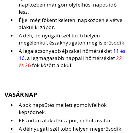
napközben már gomolyfelhős, napos idő
lesz.
Éjjel még főként keleten, napközben elvétve
alakul ki zápor.
A déli, délnyugati szél több helyen
megélénkül, északnyugaton meg is erősödik.
A legalacsonyabb éjszakai hőmérséklet
11 és
16
, a legmagasabb nappali hőmérséklet
22
és 26
fok között alakul.
VASÁRNAP
A sok napsütés mellett gomolyfelhők
képződnek.
Elszórtan alakul ki zápor, néhol zivatar.
A délnyugati szél több helyen megerősödik.