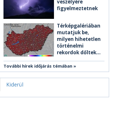
veszélyére
figyelmeztetnek
Térképgalériában
mutatjuk be,
milyen hihetetlen
történelmi
rekordok dőltek
meg csütörtökön
További hírek időjárás témában
Kiderül