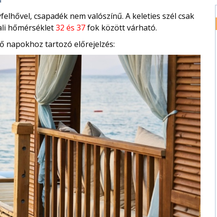
elhővel, csapadék nem valószínű. A keleties szél csak
ali hőmérséklet
32 és 37
fok között várható.
ő napokhoz tartozó előrejelzés: