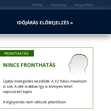
Időkép
Köpönyeg
HungaroMet
IDŐJÁRÁS ELŐREJELZÉS »
FRONTHATÁS
NINCS
FRONTHATÁS
Újabb melegedés kezdődik. A 32 fokos maximum
is sok. A déli órákban így is könnyen lehet
napszúrást kapni.
A légnyomás nem változik jelentősen.