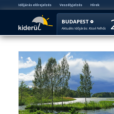
Időjárás előrejelzés
Veszélyjelzés
Hírek
BUDAPEST
Aktuális Időjárás:
Kissé Felhős