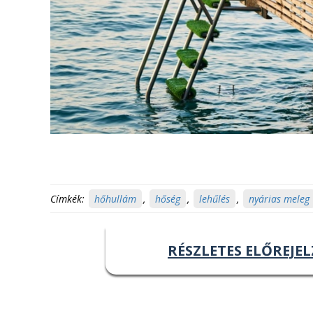
Címkék:
hőhullám
,
hőség
,
lehűlés
,
nyárias meleg
RÉSZLETES ELŐREJEL