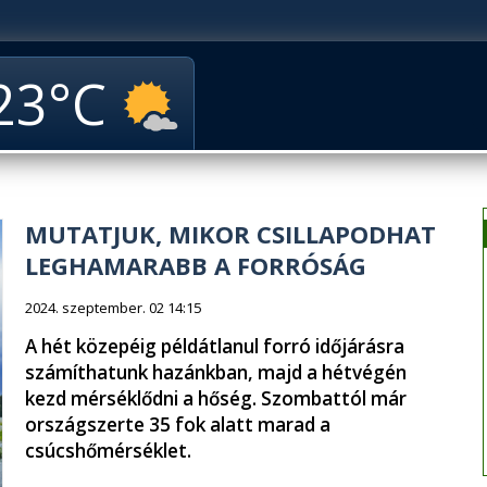
23
MUTATJUK, MIKOR CSILLAPODHAT
LEGHAMARABB A FORRÓSÁG
2024. szeptember. 02 14:15
A hét közepéig példátlanul forró időjárásra
számíthatunk hazánkban, majd a hétvégén
kezd mérséklődni a hőség. Szombattól már
országszerte 35 fok alatt marad a
csúcshőmérséklet.