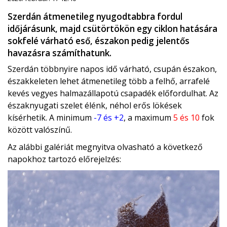
Szerdán átmenetileg nyugodtabbra fordul
időjárásunk, majd csütörtökön egy ciklon hatására
sokfelé várható eső, északon pedig jelentős
havazásra számíthatunk.
Szerdán többnyire napos idő várható, csupán északon,
északkeleten lehet átmenetileg több a felhő, arrafelé
kevés vegyes halmazállapotú csapadék előfordulhat. Az
északnyugati szelet élénk, néhol erős lökések
kísérhetik. A minimum
-7 és +2
, a maximum
5 és 10
fok
között valószínű.
Az alábbi galériát megnyitva olvasható a következő
napokhoz tartozó előrejelzés: