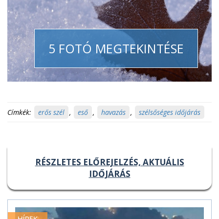
5 FOTÓ MEGTEKINTÉSE
Címkék:
erős szél
,
eső
,
havazás
,
szélsőséges időjárás
RÉSZLETES ELŐREJELZÉS, AKTUÁLIS
IDŐJÁRÁS
HÍREK