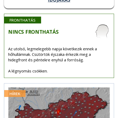
FRONTHATÁS
NINCS
FRONTHATÁS
Az utolsó, legmelegebb napja következik ennek a
hőhullámnak. Csütörtök éjszaka érkezik meg a
hidegfront és péntekre enyhül a forróság.
A légnyomás csökken.
HÍREK