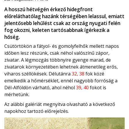
A hosszú hétvégén érkező hidegfront
előreláthatólag hazánk térségében lelassul, emiatt
jelentősebb lehűlést csak az ország nyugati felén
fog okozni, keleten tartósabbnak ígérkezik a
hőség.
Csütörtökön a fátyol- és gomolyfelhők mellett napos
időben lesz részünk, csak néhol valószínű zápor,
zivatar. A légmozgás többnyire gyenge marad, de
zivatarok környezetében lehetnek átmenetileg erős,
viharos széllökések. Délutánra
32, 38
fok közé
emelkedik a hőmérséklet, ennél nagyobb forróság a
Dél-Alföldön várható, ahol néhol
39, 40
fokot is
mérhetünk.
Az alábbi galériát megnyitva olvasható a következő
napokhoz tartozó előrejelzés.