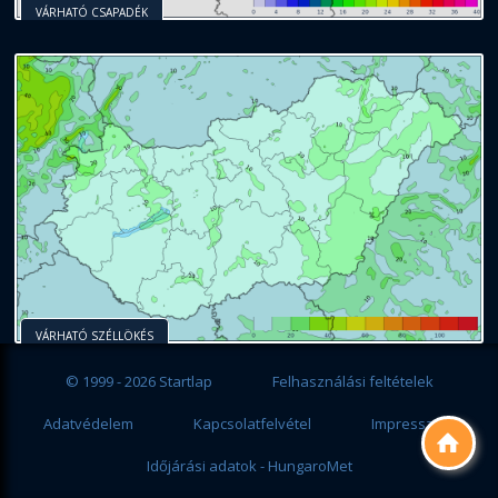
VÁRHATÓ CSAPADÉK
VÁRHATÓ SZÉLLÖKÉS
© 1999 - 2026 Startlap
Felhasználási feltételek
Adatvédelem
Kapcsolatfelvétel
Impresszum

Időjárási adatok - HungaroMet