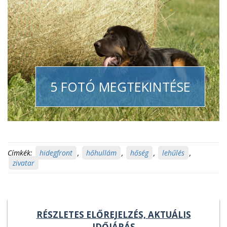
5 FOTÓ MEGTEKINTÉSE
Címkék:
hidegfront
,
hőhullám
,
hőség
,
lehűlés
,
zivatar
RÉSZLETES ELŐREJELZÉS, AKTUÁLIS
IDŐJÁRÁS