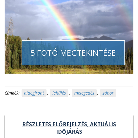
5 FOTÓ MEGTEKINTÉSE
Címkék:
hidegfront
,
lehűlés
,
melegedés
,
zápor
RÉSZLETES ELŐREJELZÉS, AKTUÁLIS
IDŐJÁRÁS