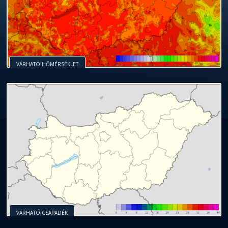
VÁRHATÓ HŐMÉRSÉKLET
VÁRHATÓ CSAPADÉK