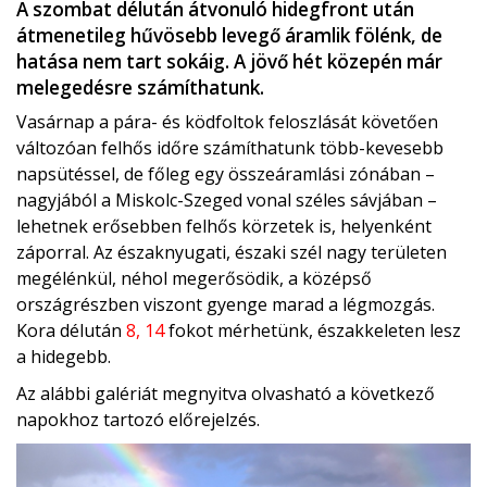
A szombat délután átvonuló hidegfront után
átmenetileg hűvösebb levegő áramlik fölénk, de
hatása nem tart sokáig. A jövő hét közepén már
melegedésre számíthatunk.
Vasárnap a pára- és ködfoltok feloszlását követően
változóan felhős időre számíthatunk több-kevesebb
napsütéssel, de főleg egy összeáramlási zónában –
nagyjából a Miskolc-Szeged vonal széles sávjában –
lehetnek erősebben felhős körzetek is, helyenként
záporral. Az északnyugati, északi szél nagy területen
megélénkül, néhol megerősödik, a középső
országrészben viszont gyenge marad a légmozgás.
Kora délután
8, 14
fokot mérhetünk, északkeleten lesz
a hidegebb.
Az alábbi galériát megnyitva olvasható a következő
napokhoz tartozó előrejelzés.