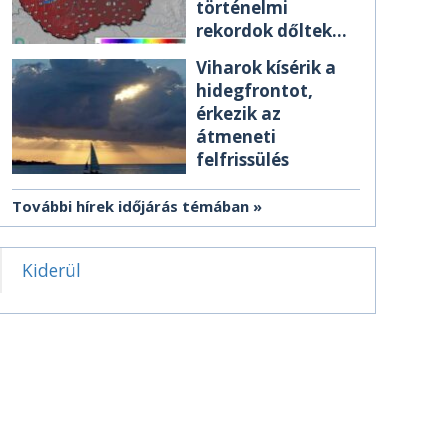
történelmi
rekordok dőltek
meg csütörtökön
Viharok kísérik a
hidegfrontot,
érkezik az
átmeneti
felfrissülés
További hírek időjárás témában
Kiderül