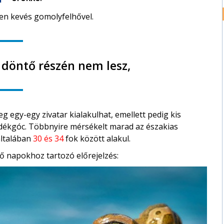
en kevés gomolyfelhővel.
 döntő részén nem lesz,
g egy-egy zivatar kialakulhat, emellett pedig kis
padékgóc. Többnyire mérsékelt marad az északias
általában
30 és 34
fok között alakul.
ő napokhoz tartozó előrejelzés: