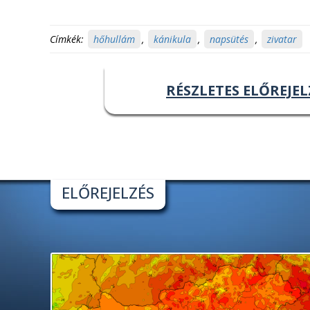
Címkék:
hőhullám
,
kánikula
,
napsütés
,
zivatar
RÉSZLETES ELŐREJEL
ELŐREJELZÉS