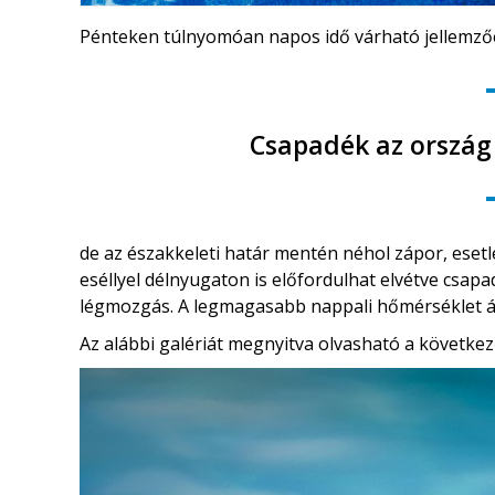
Pénteken túlnyomóan napos idő várható jellemző
Csapadék az ország
de az északkeleti határ mentén néhol zápor, esetle
eséllyel délnyugaton is előfordulhat elvétve csa
légmozgás. A legmagasabb nappali hőmérséklet 
Az alábbi galériát megnyitva olvasható a következ