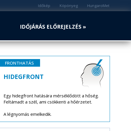
Időkép
Köpönyeg
HungaroMet
IDŐJÁRÁS ELŐREJELZÉS »
FRONTHATÁS
HIDEGFRONT
Egy hidegfront hatására mérséklődött a hőség.
Feltámadt a szél, ami csökkenti a hőérzetet.
A légnyomás emelkedik.