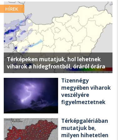
HÍREK
Térképeken mutatjuk, hol lehetnek
viharok a hidegfrontból, óráról órára
Tizennégy
megyében viharok
veszélyére
figyelmeztetnek
Térképgalériában
mutatjuk be,
milyen hihetetlen