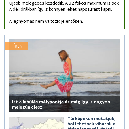
Újabb melegedés kezdődik. A 32 fokos maximum is sok.
A déli órákban így is könnyen lehet napszúrást kapni.
A légnyomás nem változik jelentősen.
HÍREK
Itt a lehűlés mélypontja és még így is nagyon
melegünk lesz
Térképeken mutatjuk,
hol lehetnek viharok a
hidegfrontból, óráról