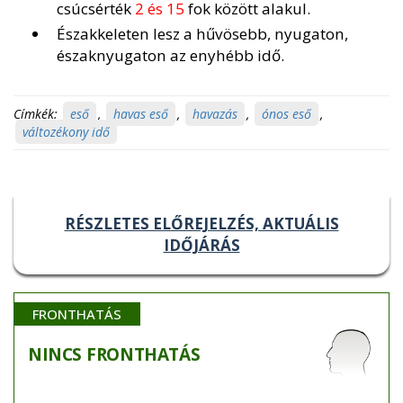
csúcsérték
2 és 15
fok között alakul.
Északkeleten lesz a hűvösebb, nyugaton,
északnyugaton az enyhébb idő.
Címkék:
eső
,
havas eső
,
havazás
,
ónos eső
,
változékony idő
RÉSZLETES ELŐREJELZÉS, AKTUÁLIS
IDŐJÁRÁS
FRONTHATÁS
NINCS
FRONTHATÁS