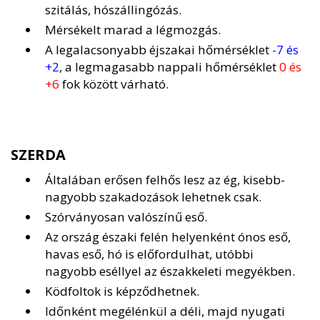
szitálás, hószállingózás.
Mérsékelt marad a légmozgás.
A legalacsonyabb éjszakai hőmérséklet
-7 és
+2
, a legmagasabb nappali hőmérséklet
0 és
+6
fok között várható.
SZERDA
Általában erősen felhős lesz az ég, kisebb-
nagyobb szakadozások lehetnek csak.
Szórványosan valószínű eső.
Az ország északi felén helyenként ónos eső,
havas eső, hó is előfordulhat, utóbbi
nagyobb eséllyel az északkeleti megyékben.
Ködfoltok is képződhetnek.
Időnként megélénkül a déli, majd nyugati