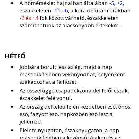
A hőmérséklet hajnalban általában
-5, +2
,
északkeleten
-11, -6
, a kora délutáni órákban
-2 és +4
fok között várható, északkeleten
számíthatunk az alacsonyabb értékekre.
HÉTFŐ
Jobbára borult lesz az ég, majd a nap
második felében vékonyodhat, helyenként
szakadozhat a felhőzet.
Az összefüggő csapadékzóna dél felől észak,
északkelet felé vonul.
Az ország délkeleti felén kezdetben eső, ónos
eső, fagyott eső, napközben eső lesz a
jellemző.
Eleinte nyugaton, északnyugaton, a nap
második felében a középső tájakon és az