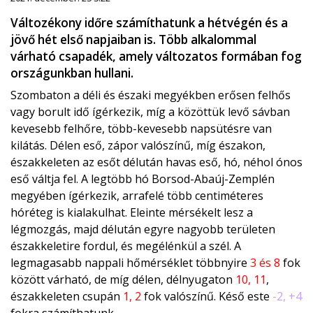
Változékony időre számíthatunk a hétvégén és a
jövő hét első napjaiban is. Több alkalommal
várható csapadék, amely változatos formában fog
országunkban hullani.
Szombaton a déli és északi megyékben erősen felhős
vagy borult idő ígérkezik, míg a közöttük levő sávban
kevesebb felhőre, több-kevesebb napsütésre van
kilátás. Délen eső, zápor valószínű, míg északon,
északkeleten az esőt délután havas eső, hó, néhol ónos
eső váltja fel. A legtöbb hó Borsod-Abaúj-Zemplén
megyében ígérkezik, arrafelé több centiméteres
hóréteg is kialakulhat. Eleinte mérsékelt lesz a
légmozgás, majd délután egyre nagyobb területen
északkeletire fordul, és megélénkül a szél. A
legmagasabb nappali hőmérséklet többnyire
3 és 8
fok
között várható, de míg délen, délnyugaton
10, 11
,
északkeleten csupán
1, 2
fok valószínű. Késő este
-2, +4