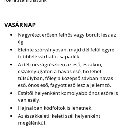
fokra számíthatunk.
VASÁRNAP
Nagyrészt erősen felhős vagy borult lesz az
ég.
Eleinte szórványosan, majd dél felől egyre
többfelé várható csapadék.
A déli országrészben az eső, északon,
északnyugaton a havas eső, hó lehet
túlsúlyban, főleg a középső sávban havas
eső, ónos eső, fagyott eső lesz a jellemző.
Estétől helyenként komolyabb ónos esőre is
van esély.
Hajnalban ködfoltok is lehetnek.
Az északkeleti, keleti szél helyenként
megélénkül.