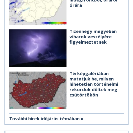
órára
Tizennégy megyében
viharok veszélyére
figyelmeztetnek
Térképgalériában
mutatjuk be, milyen
hihetetlen történelmi
rekordok dőltek meg
csütörtökön
További hírek időjárás témában