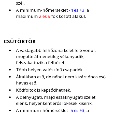
szél.
A minimum-hőmérséklet
-4 és +3
, a
maximum
2 és 9
fok között alakul.
CSÜTÖRTÖK
A vastagabb felhőzóna kelet felé vonul,
mögötte átmenetileg vékonyodik,
felszakadozik a felhőzet.
Több helyen valószínű csapadék.
Általában eső, de néhol nem kizárt ónos eső,
havas eső.
Ködfoltok is képződhetnek.
A délnyugati, majd északnyugati szelet
élénk, helyenként erős lökések kísérik.
A minimum-hőmérséklet
-5 és +3
, a