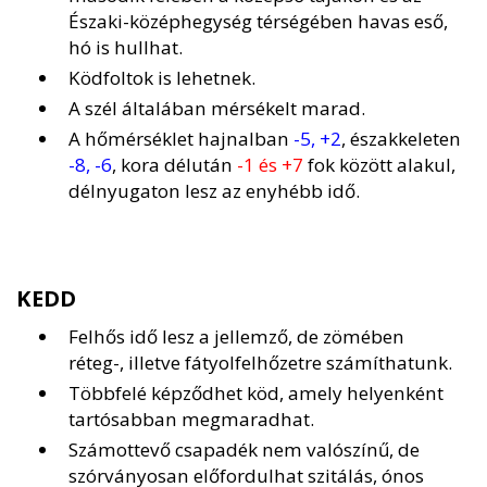
Északi-középhegység térségében havas eső,
hó is hullhat.
Ködfoltok is lehetnek.
A szél általában mérsékelt marad.
A hőmérséklet hajnalban
-5, +2
, északkeleten
-8, -6
, kora délután
-1 és +7
fok között alakul,
délnyugaton lesz az enyhébb idő.
KEDD
Felhős idő lesz a jellemző, de zömében
réteg-, illetve fátyolfelhőzetre számíthatunk.
Többfelé képződhet köd, amely helyenként
tartósabban megmaradhat.
Számottevő csapadék nem valószínű, de
szórványosan előfordulhat szitálás, ónos