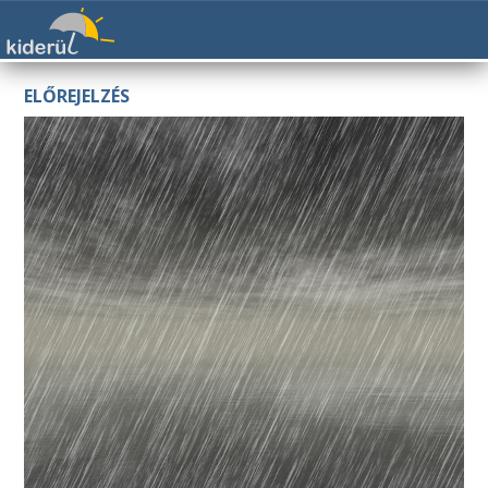
ELŐREJELZÉS