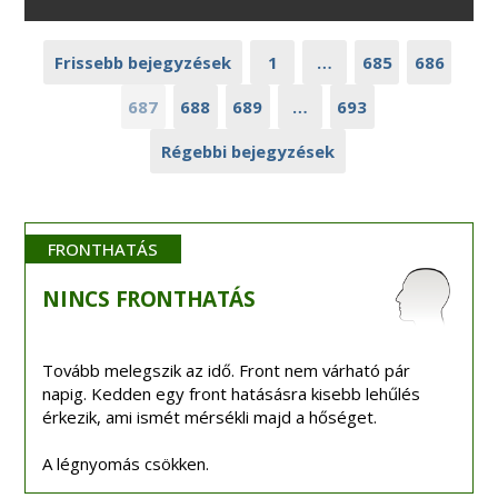
Frissebb bejegyzések
1
…
685
686
687
688
689
…
693
Régebbi bejegyzések
FRONTHATÁS
NINCS
FRONTHATÁS
Tovább melegszik az idő. Front nem várható pár
napig. Kedden egy front hatásásra kisebb lehűlés
érkezik, ami ismét mérsékli majd a hőséget.
A légnyomás csökken.