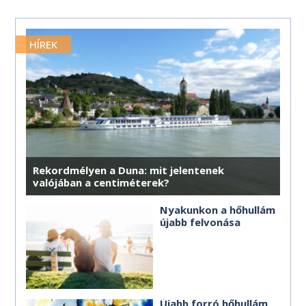
HÍREK
Rekordmélyen a Duna: mit jelentenek
valójában a centiméterek?
Nyakunkon a hőhullám
újabb felvonása
Újabb forró hőhullám