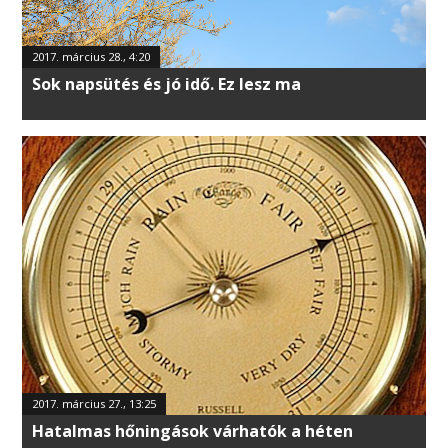
2017. március 28., 4:20
Sok napsütés és jó idő. Ez lesz ma
2017. március 27., 13:25
Hatalmas hőningások várhatók a héten