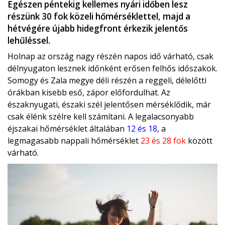
Egészen péntekig kellemes nyári időben lesz
részünk 30 fok közeli hőmérséklettel, majd a
hétvégére újabb hidegfront érkezik jelentős
lehűléssel.
Holnap az ország nagy részén napos idő várható, csak
délnyugaton lesznek időnként erősen felhős időszakok.
Somogy és Zala megye déli részén a reggeli, délelőtti
órákban kisebb eső, zápor előfordulhat. Az
északnyugati, északi szél jelentősen mérséklődik, már
csak élénk szélre kell számítani. A legalacsonyabb
éjszakai hőmérséklet általában
12 és 18
, a
legmagasabb nappali hőmérséklet
23 és 28 fok
között
várható.