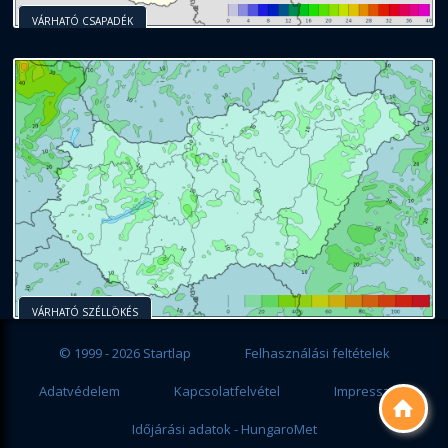
VÁRHATÓ CSAPADÉK
VÁRHATÓ SZÉLLÖKÉS
© 1999 - 2026 Startlap
Felhasználási feltételek
Adatvédelem
Kapcsolatfelvétel
Impresszum

Időjárási adatok - HungaroMet