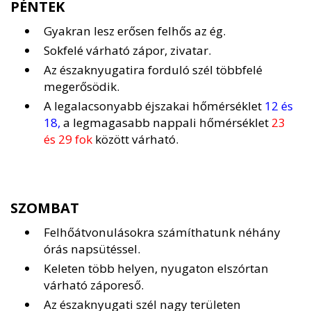
PÉNTEK
Gyakran lesz erősen felhős az ég.
Sokfelé várható zápor, zivatar.
Az északnyugatira forduló szél többfelé
megerősödik.
A legalacsonyabb éjszakai hőmérséklet
12 és
18,
a legmagasabb nappali hőmérséklet
23
és 29 fok
között várható.
SZOMBAT
Felhőátvonulásokra számíthatunk néhány
órás napsütéssel.
Keleten több helyen, nyugaton elszórtan
várható záporeső.
Az északnyugati szél nagy területen