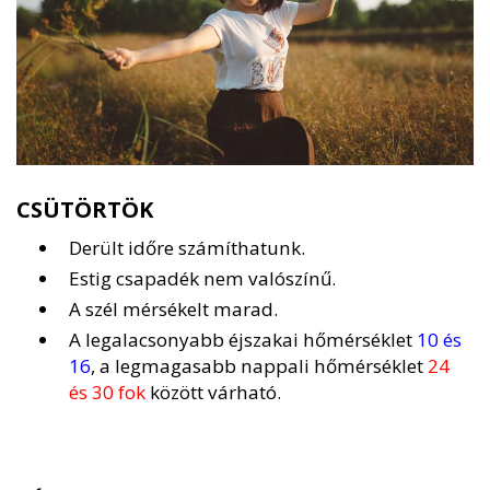
CSÜTÖRTÖK
Derült időre számíthatunk.
Estig csapadék nem valószínű.
A szél mérsékelt marad.
A legalacsonyabb éjszakai hőmérséklet
10 és
16
, a legmagasabb nappali hőmérséklet
24
és 30 fok
között várható.