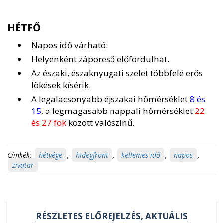
HÉTFŐ
Napos idő várható.
Helyenként záporeső előfordulhat.
Az északi, északnyugati szelet többfelé erős
lökések kísérik.
A legalacsonyabb éjszakai hőmérséklet
8 és
15
, a legmagasabb nappali hőmérséklet
22
és 27 fok
között valószínű.
Címkék:
hétvége
,
hidegfront
,
kellemes idő
,
napos
,
zivatar
RÉSZLETES ELŐREJELZÉS, AKTUÁLIS