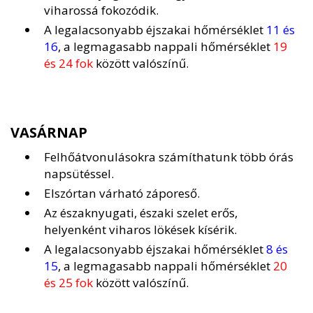
viharossá fokozódik.
A legalacsonyabb éjszakai hőmérséklet
11 és
16
, a legmagasabb nappali hőmérséklet
19
és 24 fok
között valószínű.
VASÁRNAP
Felhőátvonulásokra számíthatunk több órás
napsütéssel.
Elszórtan várható záporeső.
Az északnyugati, északi szelet erős,
helyenként viharos lökések kísérik.
A legalacsonyabb éjszakai hőmérséklet
8 és
15
, a legmagasabb nappali hőmérséklet
20
és 25 fok
között valószínű.