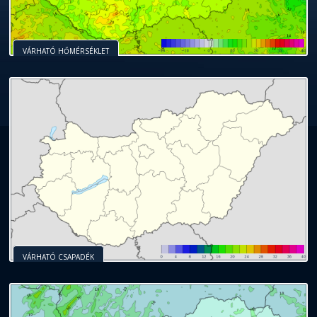
VÁRHATÓ HŐMÉRSÉKLET
VÁRHATÓ CSAPADÉK