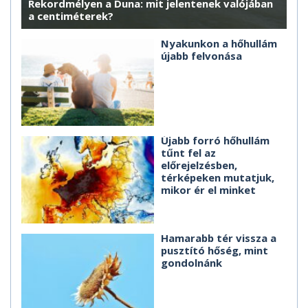
Rekordmélyen a Duna: mit jelentenek valójában
a centiméterek?
Nyakunkon a hőhullám
újabb felvonása
Újabb forró hőhullám
tűnt fel az
előrejelzésben,
térképeken mutatjuk,
mikor ér el minket
Hamarabb tér vissza a
pusztító hőség, mint
gondolnánk