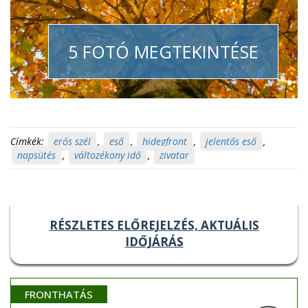
5 FOTÓ MEGTEKINTÉSE
Címkék:
erős szél
,
eső
,
hidegfront
,
jelentős eső
,
napsütés
,
változékony idő
,
zivatar
RÉSZLETES ELŐREJELZÉS, AKTUÁLIS
IDŐJÁRÁS
FRONTHATÁS