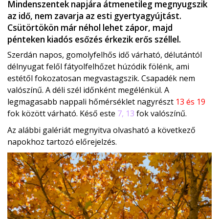
Mindenszentek napjára átmenetileg megnyugszik
az idő, nem zavarja az esti gyertyagyújtást.
Csütörtökön már néhol lehet zápor, majd
pénteken kiadós esőzés érkezik erős széllel.
Szerdán napos, gomolyfelhős idő várható, délutántól
délnyugat felől fátyolfelhőzet húzódik fölénk, ami
estétől fokozatosan megvastagszik. Csapadék nem
valószínű. A déli szél időnként megélénkül. A
legmagasabb nappali hőmérséklet nagyrészt
13 és 19
fok között várható. Késő este
7, 13
fok valószínű.
Az alábbi galériát megnyitva olvasható a következő
napokhoz tartozó előrejelzés.