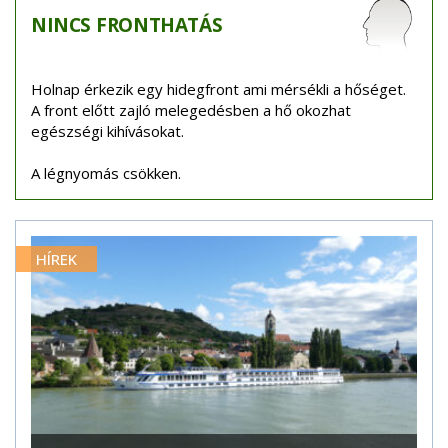
NINCS
FRONTHATÁS
Holnap érkezik egy hidegfront ami mérsékli a hőséget.
A front előtt zajló melegedésben a hő okozhat
egészségi kihívásokat.
A légnyomás csökken.
HÍREK