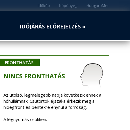
Időkép
Köpönyeg
HungaroMet
IDŐJÁRÁS ELŐREJELZÉS »
FRONTHATÁS
NINCS
FRONTHATÁS
Az utolsó, legmelegebb napja következik ennek a
hőhullámnak. Csütörtök éjszaka érkezik meg a
hidegfront és péntekre enyhül a forróság.
A légnyomás csökken.