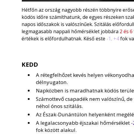
Hétfőn az ország nagyobb részén többnyire erősen
ködös időre számíthatunk, de egyes részeken sza
napos időszakok is valószínűek. Szitálás előford
legmagasabb nappali hőmérséklet jobbára
2 és 6
értékek is előfordulhatnak. Késő este
-1, +4
fok va
KEDD
A rétegfelhőzet kevés helyen vékonyodhat
délnyugaton.
Napközben is maradhatnak ködös terüle
Számottevő csapadék nem valószínű, de tö
néhol ónos szitálás.
Az Észak-Dunántúlon helyenként megélénk
A legalacsonyabb éjszakai hőmérséklet
-
fok között alakul.