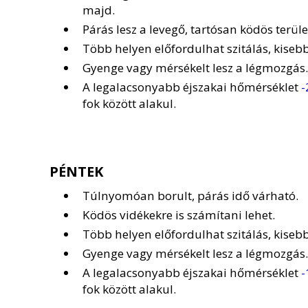
majd.
Párás lesz a levegő, tartósan ködös terüle
Több helyen előfordulhat szitálás, kisebb 
Gyenge vagy mérsékelt lesz a légmozgás.
A legalacsonyabb éjszakai hőmérséklet
-
fok között alakul.
PÉNTEK
Túlnyomóan borult, párás idő várható.
Ködös vidékekre is számítani lehet.
Több helyen előfordulhat szitálás, kisebb 
Gyenge vagy mérsékelt lesz a légmozgás.
A legalacsonyabb éjszakai hőmérséklet
-
fok között alakul.