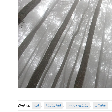
Címkék:
eső
,
ködös idő
,
ónos szitálás
,
szitálás