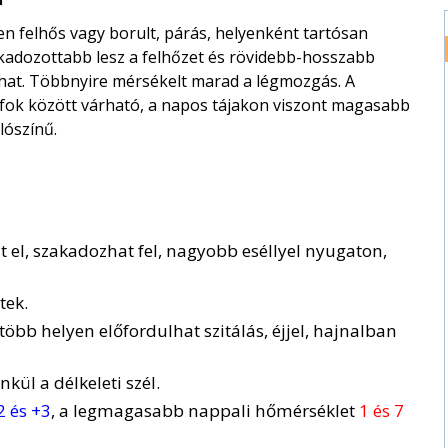
 felhős vagy borult, párás, helyenként tartósan
kadozottabb lesz a felhőzet és rövidebb-hosszabb
ulhat. Többnyire mérsékelt marad a légmozgás. A
fok között várható, a napos tájakon viszont magasabb
lószínű.
 el, szakadozhat fel, nagyobb eséllyel nyugaton,
tek.
bb helyen előfordulhat szitálás, éjjel, hajnalban
ül a délkeleti szél.
2 és +3
, a legmagasabb nappali hőmérséklet
1 és 7