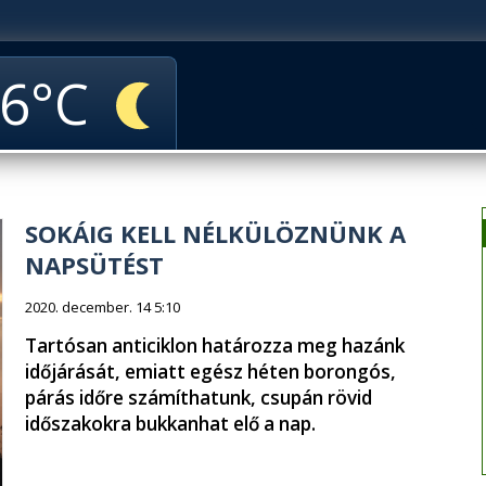
6
SOKÁIG KELL NÉLKÜLÖZNÜNK A
NAPSÜTÉST
2020. december. 14 5:10
Tartósan anticiklon határozza meg hazánk
időjárását, emiatt egész héten borongós,
párás időre számíthatunk, csupán rövid
időszakokra bukkanhat elő a nap.