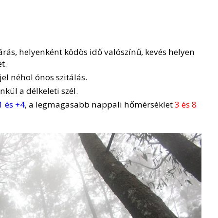
párás, helyenként ködös idő valószínű, kevés helyen
t.
jel néhol ónos szitálás.
ül a délkeleti szél.
1 és +4
, a legmagasabb nappali hőmérséklet
3 és 8