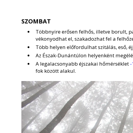
SZOMBAT
Többnyire erősen felhős, illetve borult, 
vékonyodhat el, szakadozhat fel a felhőze
Több helyen előfordulhat szitálás, eső, éj
Az Észak-Dunántúlon helyenként megélénk
A legalacsonyabb éjszakai hőmérséklet
-
fok között alakul.