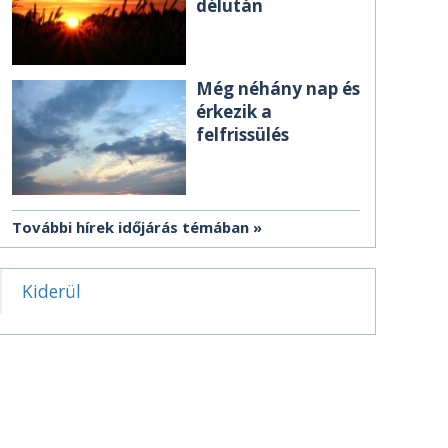
délután
Még néhány nap és
érkezik a
felfrissülés
További hírek időjárás témában
Kiderül