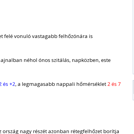
et felé vonuló vastagabb felhőzónára is
 hajnalban néhol ónos szitálás, napközben, este
2 és +2
, a legmagasabb nappali hőmérséklet
2 és 7
az ország nagy részét azonban rétegfelhőzet borítja