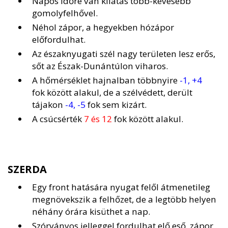
Napos időre van kilátás több-kevesebb
gomolyfelhővel.
Néhol zápor, a hegyekben hózápor
előfordulhat.
Az északnyugati szél nagy területen lesz erős,
sőt az Észak-Dunántúlon viharos.
A hőmérséklet hajnalban többnyire
-1, +4
fok között alakul, de a szélvédett, derült
tájakon
-4, -5
fok sem kizárt.
A csúcsérték
7 és 12
fok között alakul.
SZERDA
Egy front hatására nyugat felől átmenetileg
megnövekszik a felhőzet, de a legtöbb helyen
néhány órára kisüthet a nap.
Szórványos jelleggel fordulhat elő eső, zápor,