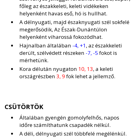
főleg az északkeleti, keleti vidékeken
helyenként havas eső, hó is hullhat.
A délnyugati, majd északnyugati szél sokfelé
megerősödik, Az Észak-Dunántúlon
helyenként viharossá fokozódhat.
Hajnalban általában
-4, +1
, az északkeleti
derült, szélvédett részeken
-7, -5
fokot is
mérhetünk.
Kora délután nyugaton
10, 13
, a keleti
országrészben
3, 9
fok lehet a jellemző.
CSÜTÖRTÖK
Általában gyengén gomolyfelhős, napos
időre számíthatunk csapadék nélkül.
A déli, délnyugati szél többfelé megélénkül.