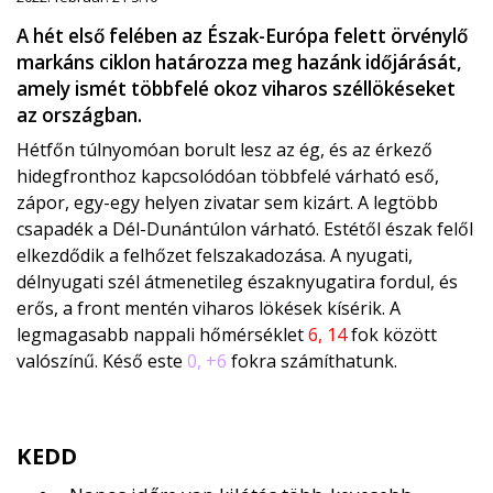
A hét első felében az Észak-Európa felett örvénylő
markáns ciklon határozza meg hazánk időjárását,
amely ismét többfelé okoz viharos széllökéseket
az országban.
Hétfőn túlnyomóan borult lesz az ég, és az érkező
hidegfronthoz kapcsolódóan többfelé várható eső,
zápor, egy-egy helyen zivatar sem kizárt. A legtöbb
csapadék a Dél-Dunántúlon várható. Estétől észak felől
elkezdődik a felhőzet felszakadozása. A nyugati,
délnyugati szél átmenetileg északnyugatira fordul, és
erős, a front mentén viharos lökések kísérik. A
legmagasabb nappali hőmérséklet
6, 14
fok között
valószínű. Késő este
0, +6
fokra számíthatunk.
KEDD