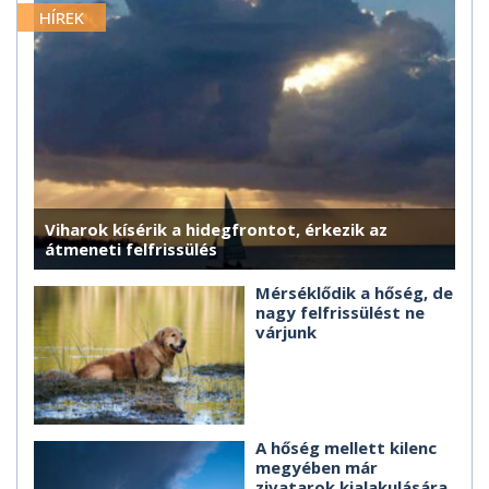
HÍREK
Viharok kísérik a hidegfrontot, érkezik az
átmeneti felfrissülés
Mérséklődik a hőség, de
nagy felfrissülést ne
várjunk
A hőség mellett kilenc
megyében már
zivatarok kialakulására