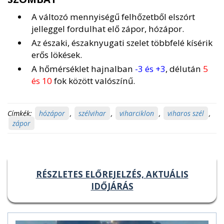
A változó mennyiségű felhőzetből elszórt
jelleggel fordulhat elő zápor, hózápor.
Az északi, északnyugati szelet többfelé kísérik
erős lökések.
A hőmérséklet hajnalban
-3 és +3
, délután
5
és 10
fok között valószínű.
Címkék:
hózápor
,
szélvihar
,
viharciklon
,
viharos szél
,
zápor
RÉSZLETES ELŐREJELZÉS, AKTUÁLIS
IDŐJÁRÁS