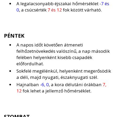
A legalacsonyabb éjszakai hőmérséklet
-7 és
0
, a csúcsérték
7 és 12
fok között várható.
PÉNTEK
A napos időt követően átmeneti
felhőzetnövekedés valószínű, a nap második
felében helyenként kisebb csapadék
előfordulhat.
Sokfelé megélénkül, helyenként megerősödik
a déli, majd nyugati, északnyugati szél.
Hajnalban
-6, 0
, a kora délutáni órákban
7,
12
fok lehet a jellemző hőmérséklet.
SZOMBAT