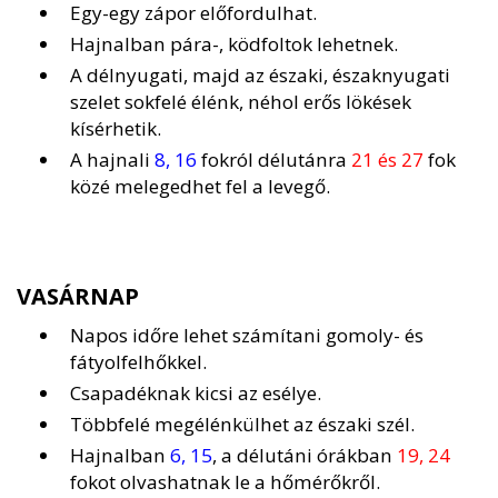
Egy-egy zápor előfordulhat.
Hajnalban pára-, ködfoltok lehetnek.
A délnyugati, majd az északi, északnyugati
szelet sokfelé élénk, néhol erős lökések
kísérhetik.
A hajnali
8, 16
fokról délutánra
21 és 27
fok
közé melegedhet fel a levegő.
VASÁRNAP
Napos időre lehet számítani gomoly- és
fátyolfelhőkkel.
Csapadéknak kicsi az esélye.
Többfelé megélénkülhet az északi szél.
Hajnalban
6, 15
, a délutáni órákban
19, 24
fokot olvashatnak le a hőmérőkről.