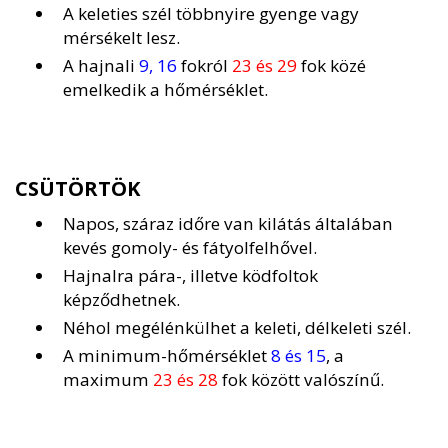
A keleties szél többnyire gyenge vagy
mérsékelt lesz.
A hajnali
9, 16
fokról
23 és 29
fok közé
emelkedik a hőmérséklet.
CSÜTÖRTÖK
Napos, száraz időre van kilátás általában
kevés gomoly- és fátyolfelhővel.
Hajnalra pára-, illetve ködfoltok
képződhetnek.
Néhol megélénkülhet a keleti, délkeleti szél.
A minimum-hőmérséklet
8 és 15
, a
maximum
23 és 28
fok között valószínű.