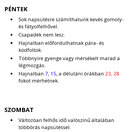
PÉNTEK
Sok napsütésre számíthatunk kevés gomoly-
és fátyolfelhővel.
Csapadék nem lesz.
Hajnalban előfordulhatnak pára- és
ködfoltok.
Többnyire gyenge vagy mérsékelt marad a
légmozgás.
Hajnalban
7, 15
, a délutáni órákban
23, 28
fokot mérhetnek.
SZOMBAT
Változóan felhős idő valószínű általában
többórás napsütéssel.