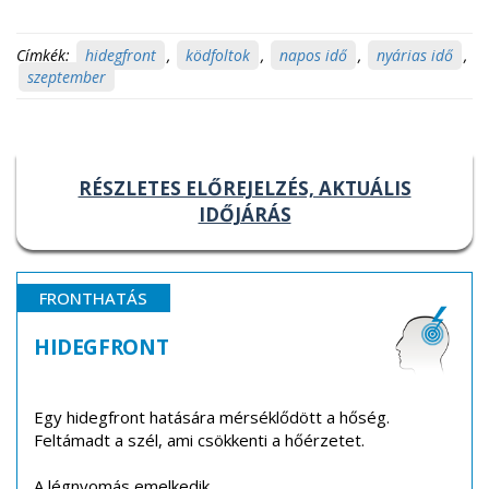
Címkék:
hidegfront
,
ködfoltok
,
napos idő
,
nyárias idő
,
szeptember
RÉSZLETES ELŐREJELZÉS, AKTUÁLIS
IDŐJÁRÁS
FRONTHATÁS
HIDEGFRONT
Egy hidegfront hatására mérséklődött a hőség.
Feltámadt a szél, ami csökkenti a hőérzetet.
A légnyomás emelkedik.