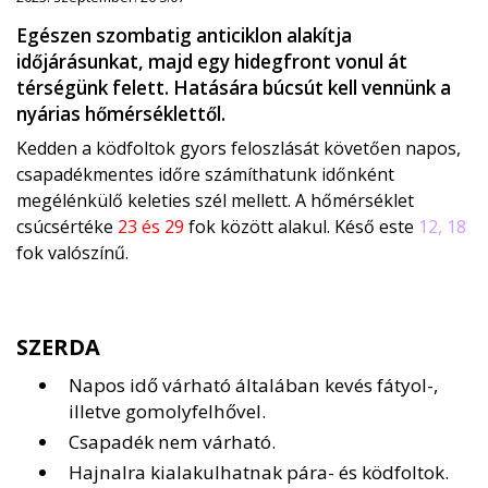
Egészen szombatig anticiklon alakítja
időjárásunkat, majd egy hidegfront vonul át
térségünk felett. Hatására búcsút kell vennünk a
nyárias hőmérséklettől.
Kedden a ködfoltok gyors feloszlását követően napos,
csapadékmentes időre számíthatunk időnként
megélénkülő keleties szél mellett. A hőmérséklet
csúcsértéke
23 és 29
fok között alakul. Késő este
12, 18
fok valószínű.
SZERDA
Napos idő várható általában kevés fátyol-,
illetve gomolyfelhővel.
Csapadék nem várható.
Hajnalra kialakulhatnak pára- és ködfoltok.