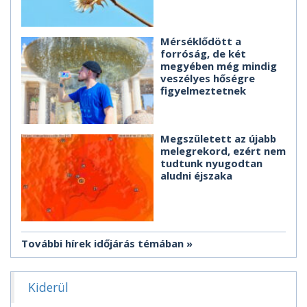
Mérséklődött a
forróság, de két
megyében még mindig
veszélyes hőségre
figyelmeztetnek
Megszületett az újabb
melegrekord, ezért nem
tudtunk nyugodtan
aludni éjszaka
További hírek időjárás témában
Kiderül