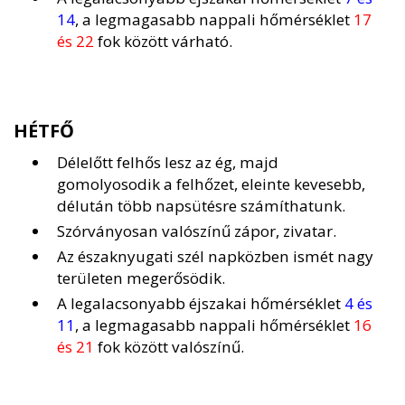
14
, a legmagasabb nappali hőmérséklet
17
és 22
fok között várható.
HÉTFŐ
Délelőtt felhős lesz az ég, majd
gomolyosodik a felhőzet, eleinte kevesebb,
délután több napsütésre számíthatunk.
Szórványosan valószínű zápor, zivatar.
Az északnyugati szél napközben ismét nagy
területen megerősödik.
A legalacsonyabb éjszakai hőmérséklet
4 és
11
, a legmagasabb nappali hőmérséklet
16
és 21
fok között valószínű.