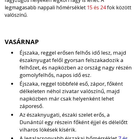
fagyzugos helyeken légköri fagy is lehet. A
legmagasabb nappali hőmérséklet
15 és 24
fok között
valószínű.
VASÁRNAP
Éjszaka, reggel erősen felhős idő lesz, majd
északnyugat felől gyorsan felszakadozik a
felhőzet, és napközben az ország nagy részén
gomolyfelhős, napos idő esz.
Éjszaka, reggel többfelé eső, zápor, főként
délkeleten néhol zivatar valószínű, majd
napközben már csak helyenként lehet
záporeső.
Az északnyugati, északi szelet erős, a
Dunántúl egy részein főként éjjel és délelőtt
viharos lökések kísérik.
A legalacsonyabb éjszakai hőmérséklet
7 és