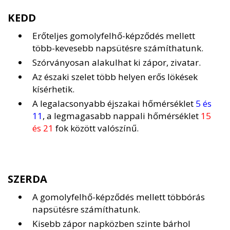
KEDD
Erőteljes gomolyfelhő-képződés mellett
több-kevesebb napsütésre számíthatunk.
Szórványosan alakulhat ki zápor, zivatar.
Az északi szelet több helyen erős lökések
kísérhetik.
A legalacsonyabb éjszakai hőmérséklet
5 és
11
, a legmagasabb nappali hőmérséklet
15
és 21
fok között valószínű.
SZERDA
A gomolyfelhő-képződés mellett többórás
napsütésre számíthatunk.
Kisebb zápor napközben szinte bárhol