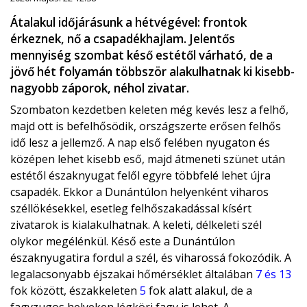
Átalakul időjárásunk a hétvégével: frontok
érkeznek, nő a csapadékhajlam. Jelentős
mennyiség szombat késő estétől várható, de a
jövő hét folyamán többször alakulhatnak ki kisebb-
nagyobb záporok, néhol zivatar.
Szombaton kezdetben keleten még kevés lesz a felhő,
majd ott is befelhősödik, országszerte erősen felhős
idő lesz a jellemző. A nap első felében nyugaton és
középen lehet kisebb eső, majd átmeneti szünet után
estétől északnyugat felől egyre többfelé lehet újra
csapadék. Ekkor a Dunántúlon helyenként viharos
széllökésekkel, esetleg felhőszakadással kísért
zivatarok is kialakulhatnak. A keleti, délkeleti szél
olykor megélénkül. Késő este a Dunántúlon
északnyugatira fordul a szél, és viharossá fokozódik. A
legalacsonyabb éjszakai hőmérséklet általában
7 és 13
fok között, északkeleten
5
fok alatt alakul, de a