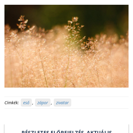
Címkék:
eső
,
zápor
,
zivatar
RÉSZLETES ELŐREJELZÉS, AKTUÁLIS