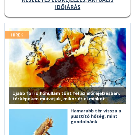
IDŐJÁRÁS
HÍREK
Újabb forró hőhullám tűnt fel az előrejelzésben,
térképeken mutatjuk, mikor ér el minket
Hamarabb tér vissza a
pusztító hőség, mint
gondolnánk