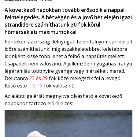
A következő napokban tovább erősödik a nappali
felmelegedés. A hétvégén és a jövő hét elején igazi
strandidőre számíthatunk 30 fok körül
hőmérsékleti maximumokkal.
Pénteken az ország délnyugati felén túlnyomóan derült
időre számíthatunk, míg északkeletebbre, keletebbre
időnként kissé több lehet a felhő a napsütés mellett.
Csapadék nem valószínű. A jellemzően nyugatias irányú
légáramlás többnyire gyenge vagy mérsékelt marad.
Délutánra
23 és 29
fok közé melegszik fel a levegő.
Késő este
13, 18
fok valószínű.
Az alábbi galériát megnyitva olvasható a következő
napokhoz tartozó előrejelzés: