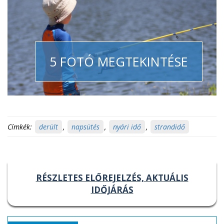
5 FOTÓ MEGTEKINTÉSE
Címkék:
derült
,
napsütés
,
nyári idő
,
strandidő
RÉSZLETES ELŐREJELZÉS, AKTUÁLIS
IDŐJÁRÁS