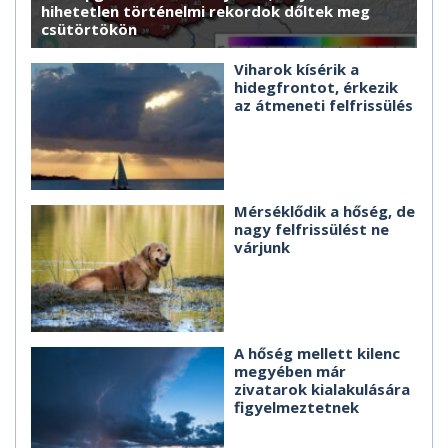
hihetetlen történelmi rekordok dőltek meg
csütörtökön
Viharok kísérik a
hidegfrontot, érkezik
az átmeneti felfrissülés
Mérséklődik a hőség, de
nagy felfrissülést ne
várjunk
A hőség mellett kilenc
megyében már
zivatarok kialakulására
figyelmeztetnek