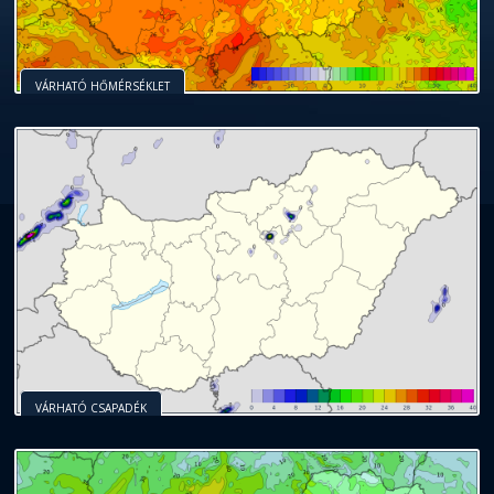
VÁRHATÓ HŐMÉRSÉKLET
VÁRHATÓ CSAPADÉK