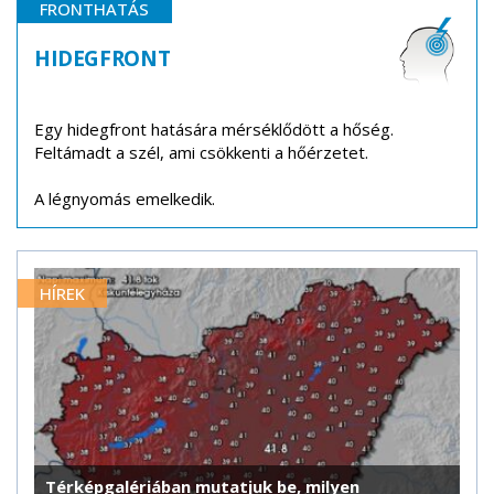
FRONTHATÁS
HIDEGFRONT
Egy hidegfront hatására mérséklődött a hőség.
Feltámadt a szél, ami csökkenti a hőérzetet.
A légnyomás emelkedik.
HÍREK
Térképgalériában mutatjuk be, milyen