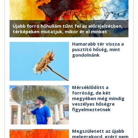
Újabb forró hőhullám tűnt fel az előrejelzésben,
térképeken mutatjuk, mikor ér el minket
Hamarabb tér vissza a
pusztító hőség, mint
gondolnánk
Mérséklődött a
forróság, de két
megyében még mindig
veszélyes hőségre
figyelmeztetnek
Megszületett az újabb
melegrekord, ezért nem