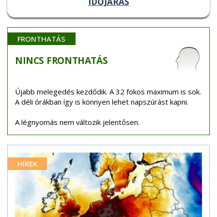
IDŐJÁRÁS
FRONTHATÁS
NINCS
FRONTHATÁS
Újabb melegedés kezdődik. A 32 fokos maximum is sok.
A déli órákban így is könnyen lehet napszúrást kapni.
A légnyomás nem változik jelentősen.
HÍREK