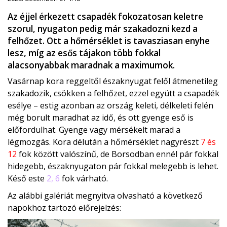
Az éjjel érkezett csapadék fokozatosan keletre
szorul, nyugaton pedig már szakadozni kezd a
felhőzet. Ott a hőmérséklet is tavasziasan enyhe
lesz, míg az esős tájakon több fokkal
alacsonyabbak maradnak a maximumok.
Vasárnap kora reggeltől északnyugat felől átmenetileg
szakadozik, csökken a felhőzet, ezzel együtt a csapadék
esélye – estig azonban az ország keleti, délkeleti felén
még borult maradhat az idő, és ott gyenge eső is
előfordulhat. Gyenge vagy mérsékelt marad a
légmozgás. Kora délután a hőmérséklet nagyrészt
7 és
12
fok között valószínű, de Borsodban ennél pár fokkal
hidegebb, északnyugaton pár fokkal melegebb is lehet.
Késő este
2, 6
fok várható.
Az alábbi galériát megnyitva olvasható a következő
napokhoz tartozó előrejelzés: