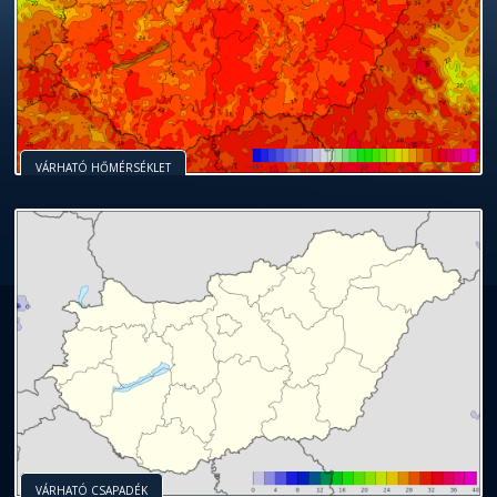
VÁRHATÓ HŐMÉRSÉKLET
VÁRHATÓ CSAPADÉK