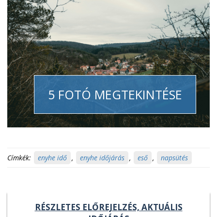
5 FOTÓ MEGTEKINTÉSE
Címkék:
enyhe idő
,
enyhe időjárás
,
eső
,
napsütés
RÉSZLETES ELŐREJELZÉS, AKTUÁLIS