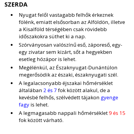
SZERDA
Nyugat felől vastagabb felhők érkeznek
fölénk, emiatt elsősorban az Alföldön, illetve
a Kisalföld térségében csak rövidebb
időszakokra süthet ki a nap.
Szórványosan valószínű eső, záporeső, egy-
egy zivatar sem kizárt, sőt a hegyekben
esetleg hózápor is lehet.
Megélénkül, az Északnyugat-Dunántúlon
megerősödik az északi, északnyugati szél.
A legalacsonyabb éjszakai hőmérséklet
általában
2 és 7
fok között alakul, de a
kevésbé felhős, szélvédett tájakon
gyenge
fagy
is lehet.
A legmagasabb nappali hőmérséklet
9 és 15
fok között várható.