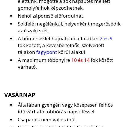
elettünk, mögötte a sok napsütés mellett
gomolyfelhők képződhetnek.
Néhol záporeső előfordulhat.
Sokfelé megélénkül, helyenként megerősödik
az északi szél.
A hőmérséklet hajnalban általában
2 és 9
fok között, a kevésbé felhős, szélvédett
tájakon
fagypont
körül alakul.
A maximum többnyire
10 és 14
fok között
várható.
VASÁRNAP
Általában gyengén vagy közepesen felhős
idő várható többórás napsütéssel.
Csapadék nem valószínű.