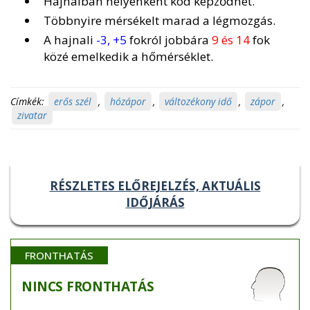
Hajnalban helyenként köd képződhet.
Többnyire mérsékelt marad a légmozgás.
A hajnali
-3, +5
fokról jobbára
9 és 14
fok
közé emelkedik a hőmérséklet.
Címkék:
erős szél
,
hózápor
,
változékony idő
,
zápor
,
zivatar
RÉSZLETES ELŐREJELZÉS, AKTUÁLIS
IDŐJÁRÁS
FRONTHATÁS
NINCS
FRONTHATÁS