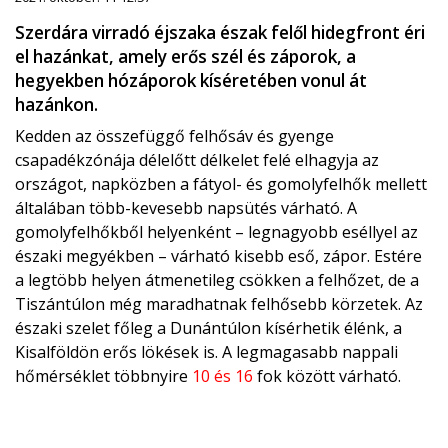
Szerdára virradó éjszaka észak felől hidegfront éri
el hazánkat, amely erős szél és záporok, a
hegyekben hózáporok kíséretében vonul át
hazánkon.
Kedden az összefüggő felhősáv és gyenge
csapadékzónája délelőtt délkelet felé elhagyja az
országot, napközben a fátyol- és gomolyfelhők mellett
általában több-kevesebb napsütés várható. A
gomolyfelhőkből helyenként – legnagyobb eséllyel az
északi megyékben – várható kisebb eső, zápor. Estére
a legtöbb helyen átmenetileg csökken a felhőzet, de a
Tiszántúlon még maradhatnak felhősebb körzetek. Az
északi szelet főleg a Dunántúlon kísérhetik élénk, a
Kisalföldön erős lökések is. A legmagasabb nappali
hőmérséklet többnyire
10 és 16
fok között várható.