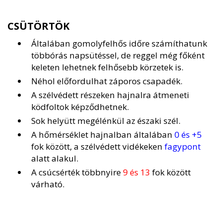
CSÜTÖRTÖK
Általában gomolyfelhős időre számíthatunk
többórás napsütéssel, de reggel még főként
keleten lehetnek felhősebb körzetek is.
Néhol előfordulhat záporos csapadék.
A szélvédett részeken hajnalra átmeneti
ködfoltok képződhetnek.
Sok helyütt megélénkül az északi szél.
A hőmérséklet hajnalban általában
0 és +5
fok között, a szélvédett vidékeken
fagypont
alatt alakul.
A csúcsérték többnyire
9 és 13
fok között
várható.