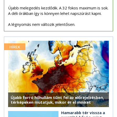
Újabb melegedés kezdődik. A 32 fokos maximum is sok.
A déli órákban így is könnyen lehet napszúrást kapni.
A légnyomás nem változik jelentősen.
HÍREK
Újabb forró hőhullám tűnt fel az előrejelzésben,
térképeken mutatjuk, mikor ér el minket
Hamarabb tér vissza a