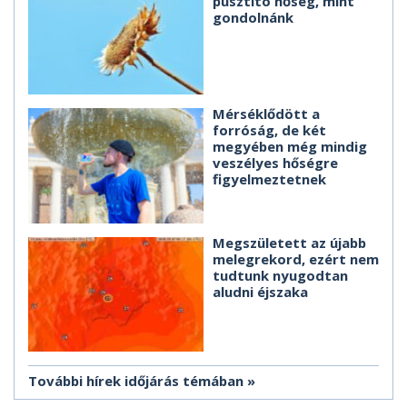
pusztító hőség, mint
gondolnánk
Mérséklődött a
forróság, de két
megyében még mindig
veszélyes hőségre
figyelmeztetnek
Megszületett az újabb
melegrekord, ezért nem
tudtunk nyugodtan
aludni éjszaka
További hírek időjárás témában