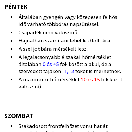
PÉNTEK
Általában gyengén vagy közepesen felhős
idő várható többórás napsütéssel.
Csapadék nem valószínű.
Hajnalban számítani lehet ködfoltokra.
A szél jobbára mérsékelt lesz.
A legalacsonyabb éjszakai hőmérséklet
általában
0 és +5
fok között alakul, de a
szélvédett tájakon
-1, -3
fokot is mérhetnek.
A maximum-hőmérséklet
10 és 15
fok között
valószínű.
SZOMBAT
Szakadozott frontfelhőzet vonulhat át