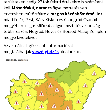
területeken pedig 27 fok feletti értékekre is számítani
kell.
Másodfokú
,
narancs
figyelmeztetés van
érvényben csütörtökre a
magas középhőmérséklet
miatt Fejér, Pest, Bács-Kiskun és Csongrád-Csanád
megyében, míg
elsőfokú
a figyelmeztetés az ország
többi részén, Nógrád, Heves és Borsod-Abaúj-Zemplén
megye kivételével.
Az aktuális, legfrissebb információkat
megtalálhatják
veszélyjelzés
oldalunkon.