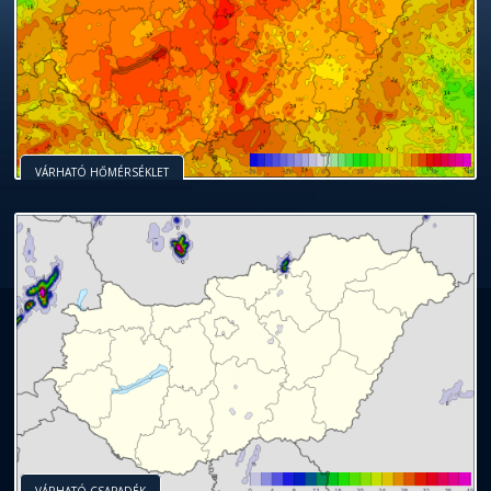
VÁRHATÓ HŐMÉRSÉKLET
VÁRHATÓ CSAPADÉK