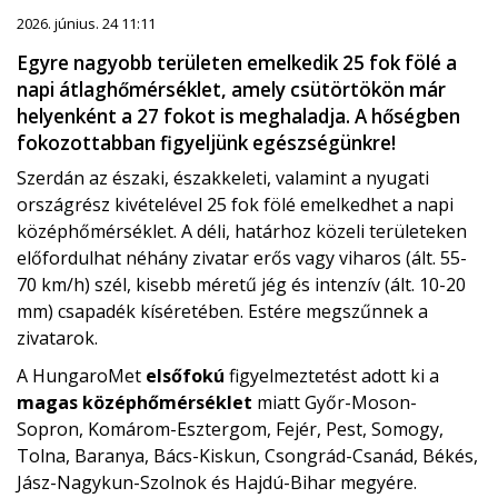
2026. június. 24 11:11
Egyre nagyobb területen emelkedik 25 fok fölé a
napi átlaghőmérséklet, amely csütörtökön már
helyenként a 27 fokot is meghaladja. A hőségben
fokozottabban figyeljünk egészségünkre!
Szerdán az északi, északkeleti, valamint a nyugati
országrész kivételével 25 fok fölé emelkedhet a napi
középhőmérséklet. A déli, határhoz közeli területeken
előfordulhat néhány zivatar erős vagy viharos (ált. 55-
70 km/h) szél, kisebb méretű jég és intenzív (ált. 10-20
mm) csapadék kíséretében. Estére megszűnnek a
zivatarok.
A HungaroMet
elsőfokú
figyelmeztetést adott ki a
magas középhőmérséklet
miatt Győr-Moson-
Sopron, Komárom-Esztergom, Fejér, Pest, Somogy,
Tolna, Baranya, Bács-Kiskun, Csongrád-Csanád, Békés,
Jász-Nagykun-Szolnok és Hajdú-Bihar megyére.