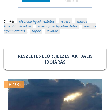
Címkék:
elsőfokú figyelmeztetés
,
jégeső
,
magas
középhőmérséklet
,
másodfokú figyelmeztetés
,
narancs
figyelmeztetés
,
zápor
,
zivatar
RÉSZLETES ELŐREJELZÉS, AKTUÁLIS
IDŐJÁRÁS
HÍREK