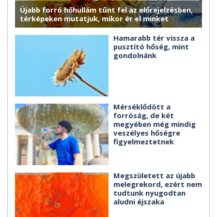
Újabb forró hőhullám tűnt fel az előrejelzésben,
térképeken mutatjuk, mikor ér el minket
Hamarabb tér vissza a
pusztító hőség, mint
gondolnánk
Mérséklődött a
forróság, de két
megyében még mindig
veszélyes hőségre
figyelmeztetnek
Megszületett az újabb
melegrekord, ezért nem
tudtunk nyugodtan
aludni éjszaka