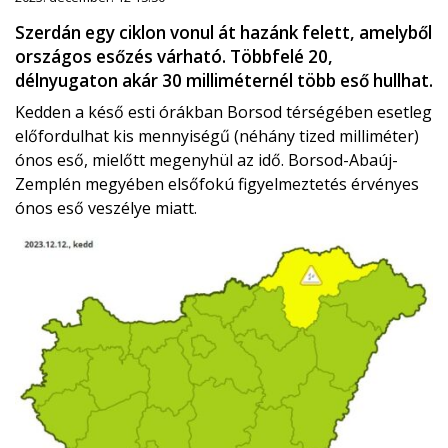
Szerdán egy ciklon vonul át hazánk felett, amelyből
országos esőzés várható. Többfelé 20,
délnyugaton akár 30 milliméternél több eső hullhat.
Kedden a késő esti órákban Borsod térségében esetleg
előfordulhat kis mennyiségű (néhány tized milliméter)
ónos eső, mielőtt megenyhül az idő. Borsod-Abaúj-
Zemplén megyében elsőfokú figyelmeztetés érvényes
ónos eső veszélye miatt.