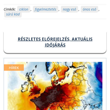
Címkék:
ciklon
,
figyelmeztetés
,
nagy eső
,
ónos eső
,
sűrű köd
RÉSZLETES ELŐREJELZÉS, AKTUÁLIS
IDŐJÁRÁS
HÍREK