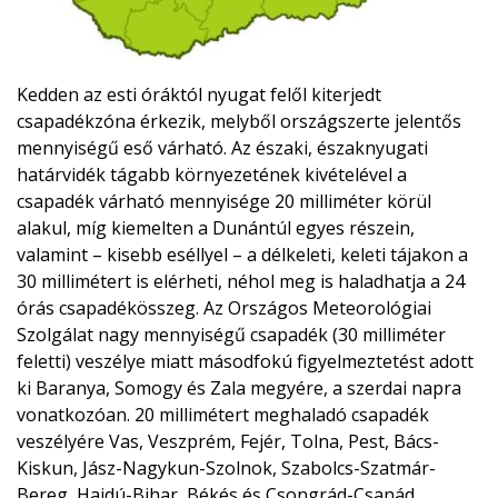
Kedden az esti óráktól nyugat felől kiterjedt
csapadékzóna érkezik, melyből országszerte jelentős
mennyiségű eső várható. Az északi, északnyugati
határvidék tágabb környezetének kivételével a
csapadék várható mennyisége 20 milliméter körül
alakul, míg kiemelten a Dunántúl egyes részein,
valamint – kisebb eséllyel – a délkeleti, keleti tájakon a
30 millimétert is elérheti, néhol meg is haladhatja a 24
órás csapadékösszeg. Az Országos Meteorológiai
Szolgálat nagy mennyiségű csapadék (30 milliméter
feletti) veszélye miatt másodfokú figyelmeztetést adott
ki Baranya, Somogy és Zala megyére, a szerdai napra
vonatkozóan. 20 millimétert meghaladó csapadék
veszélyére Vas, Veszprém, Fejér, Tolna, Pest, Bács-
Kiskun, Jász-Nagykun-Szolnok, Szabolcs-Szatmár-
Bereg, Hajdú-Bihar, Békés és Csongrád-Csanád