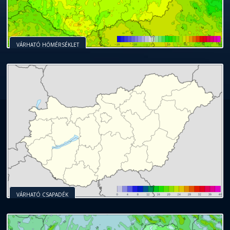
VÁRHATÓ HŐMÉRSÉKLET
VÁRHATÓ CSAPADÉK