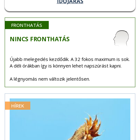
IDŐJÁRÁS
FRONTHATÁS
NINCS
FRONTHATÁS
Újabb melegedés kezdődik. A 32 fokos maximum is sok.
A déli órákban így is könnyen lehet napszúrást kapni.
A légnyomás nem változik jelentősen.
HÍREK