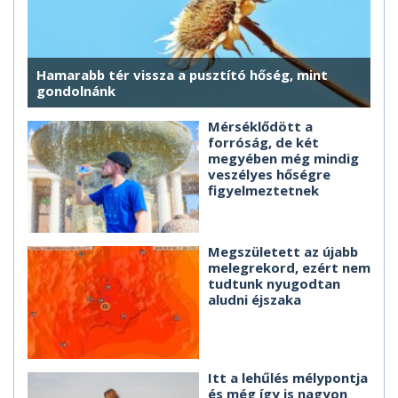
Hamarabb tér vissza a pusztító hőség, mint
gondolnánk
Mérséklődött a
forróság, de két
megyében még mindig
veszélyes hőségre
figyelmeztetnek
Megszületett az újabb
melegrekord, ezért nem
tudtunk nyugodtan
aludni éjszaka
Itt a lehűlés mélypontja
és még így is nagyon