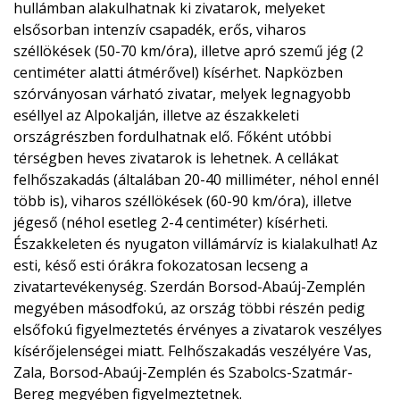
hullámban alakulhatnak ki zivatarok, melyeket
elsősorban intenzív csapadék, erős, viharos
széllökések (50-70 km/óra), illetve apró szemű jég (2
centiméter alatti átmérővel) kísérhet. Napközben
szórványosan várható zivatar, melyek legnagyobb
eséllyel az Alpokalján, illetve az északkeleti
országrészben fordulhatnak elő. Főként utóbbi
térségben heves zivatarok is lehetnek. A cellákat
felhőszakadás (általában 20-40 milliméter, néhol ennél
több is), viharos széllökések (60-90 km/óra), illetve
jégeső (néhol esetleg 2-4 centiméter) kísérheti.
Északkeleten és nyugaton villámárvíz is kialakulhat! Az
esti, késő esti órákra fokozatosan lecseng a
zivatartevékenység. Szerdán Borsod-Abaúj-Zemplén
megyében másodfokú, az ország többi részén pedig
elsőfokú figyelmeztetés érvényes a zivatarok veszélyes
kísérőjelenségei miatt. Felhőszakadás veszélyére Vas,
Zala, Borsod-Abaúj-Zemplén és Szabolcs-Szatmár-
Bereg megyében figyelmeztetnek.