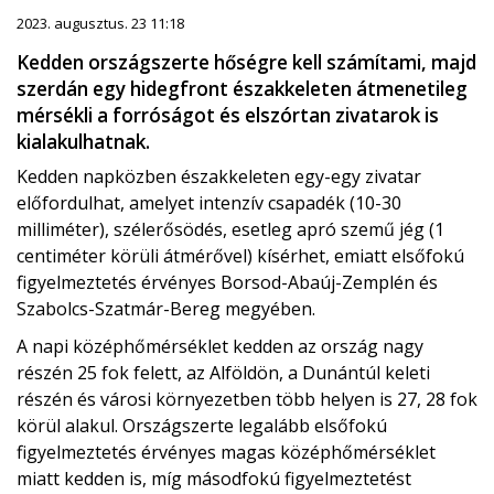
2023. augusztus. 23 11:18
Kedden országszerte hőségre kell számítami, majd
szerdán egy hidegfront északkeleten átmenetileg
mérsékli a forróságot és elszórtan zivatarok is
kialakulhatnak.
Kedden napközben északkeleten egy-egy zivatar
előfordulhat, amelyet intenzív csapadék (10-30
milliméter), szélerősödés, esetleg apró szemű jég (1
centiméter körüli átmérővel) kísérhet, emiatt elsőfokú
figyelmeztetés érvényes Borsod-Abaúj-Zemplén és
Szabolcs-Szatmár-Bereg megyében.
A napi középhőmérséklet kedden az ország nagy
részén 25 fok felett, az Alföldön, a Dunántúl keleti
részén és városi környezetben több helyen is 27, 28 fok
körül alakul. Országszerte legalább elsőfokú
figyelmeztetés érvényes magas középhőmérséklet
miatt kedden is, míg másodfokú figyelmeztetést