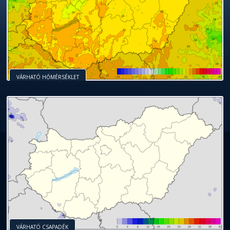
VÁRHATÓ HŐMÉRSÉKLET
VÁRHATÓ CSAPADÉK