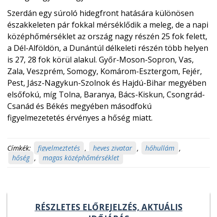
Szerdán egy súroló hidegfront hatására különösen
északkeleten pár fokkal mérséklődik a meleg, de a napi
középhőmérséklet az ország nagy részén 25 fok felett,
a Dél-Alföldön, a Dunántúl délkeleti részén több helyen
is 27, 28 fok körül alakul. Győr-Moson-Sopron, Vas,
Zala, Veszprém, Somogy, Komárom-Esztergom, Fejér,
Pest, Jász-Nagykun-Szolnok és Hajdú-Bihar megyében
elsőfokú, míg Tolna, Baranya, Bács-Kiskun, Csongrád-
Csanád és Békés megyében másodfokú
figyelmezetetés érvényes a hőség miatt.
Címkék:
figyelmeztetés
,
heves zivatar
,
hőhullám
,
hőség
,
magas középhőmérséklet
RÉSZLETES ELŐREJELZÉS, AKTUÁLIS