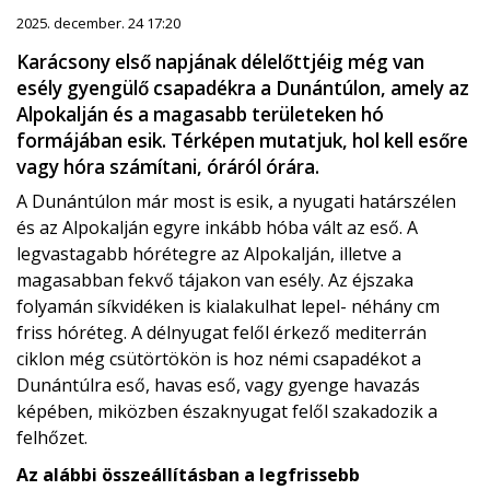
2025. december. 24 17:20
Karácsony első napjának délelőttjéig még van
esély gyengülő csapadékra a Dunántúlon, amely az
Alpokalján és a magasabb területeken hó
formájában esik. Térképen mutatjuk, hol kell esőre
vagy hóra számítani, óráról órára.
A Dunántúlon már most is esik, a nyugati határszélen
és az Alpokalján egyre inkább hóba vált az eső. A
legvastagabb hórétegre az Alpokalján, illetve a
magasabban fekvő tájakon van esély. Az éjszaka
folyamán síkvidéken is kialakulhat lepel- néhány cm
friss hóréteg. A délnyugat felől érkező mediterrán
ciklon még csütörtökön is hoz némi csapadékot a
Dunántúlra eső, havas eső, vagy gyenge havazás
képében, miközben északnyugat felől szakadozik a
felhőzet.
Az alábbi összeállításban a legfrissebb