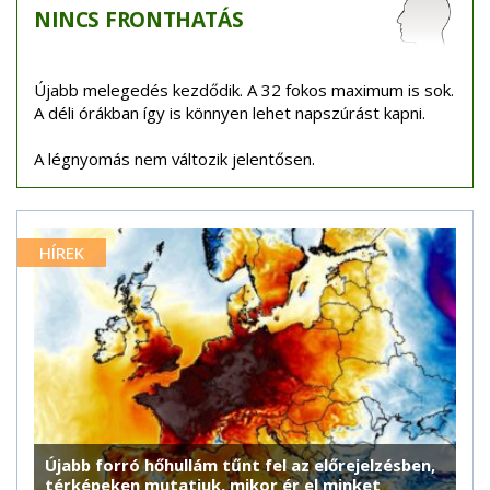
NINCS
FRONTHATÁS
Újabb melegedés kezdődik. A 32 fokos maximum is sok.
A déli órákban így is könnyen lehet napszúrást kapni.
A légnyomás nem változik jelentősen.
HÍREK
Újabb forró hőhullám tűnt fel az előrejelzésben,
térképeken mutatjuk, mikor ér el minket