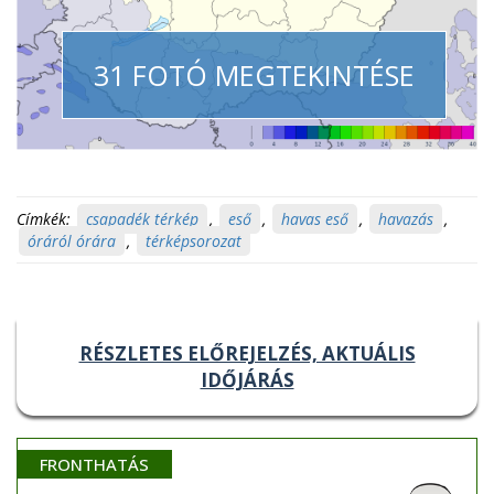
31 FOTÓ MEGTEKINTÉSE
Címkék:
csapadék térkép
,
eső
,
havas eső
,
havazás
,
óráról órára
,
térképsorozat
RÉSZLETES ELŐREJELZÉS, AKTUÁLIS
IDŐJÁRÁS
FRONTHATÁS