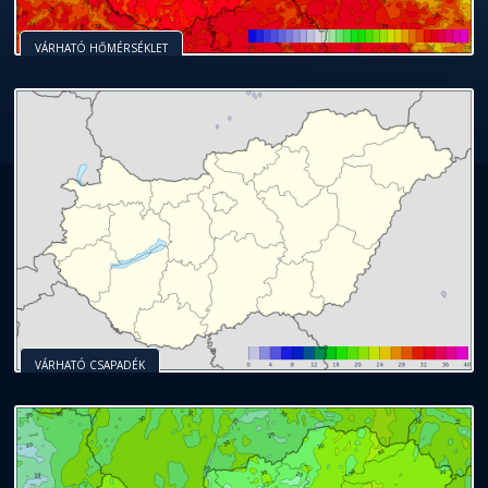
VÁRHATÓ HŐMÉRSÉKLET
VÁRHATÓ CSAPADÉK