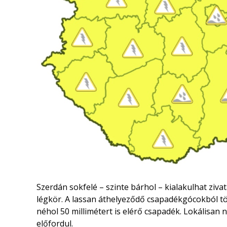
Szerdán sokfelé – szinte bárhol – kialakulhat zivat
légkör. A lassan áthelyeződő csapadékgócokból tö
néhol 50 millimétert is elérő csapadék. Lokálisan
előfordul.