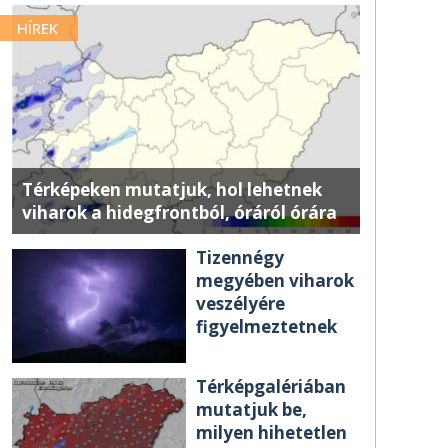
HÍREK
Térképeken mutatjuk, hol lehetnek
viharok a hidegfrontból, óráról órára
Tizennégy
megyében viharok
veszélyére
figyelmeztetnek
Térképgalériában
mutatjuk be,
milyen hihetetlen