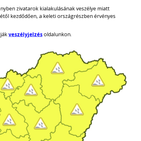
ényben zivatarok kialakulásának veszélye miatt
létől kezdődően, a keleti országrészben érvényes
tják
veszélyjelzés
oldalunkon.