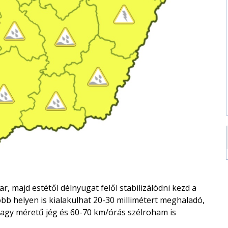
ar, majd estétől délnyugat felől stabilizálódni kezd a
bb helyen is kialakulhat 20-30 millimétert meghaladó,
 nagy méretű jég és 60-70 km/órás szélroham is