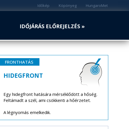
Időkép
Köpönyeg
HungaroMet
IDŐJÁRÁS ELŐREJELZÉS »
FRONTHATÁS
HIDEGFRONT
Egy hidegfront hatására mérséklődött a hőség.
Feltámadt a szél, ami csökkenti a hőérzetet.
A légnyomás emelkedik.