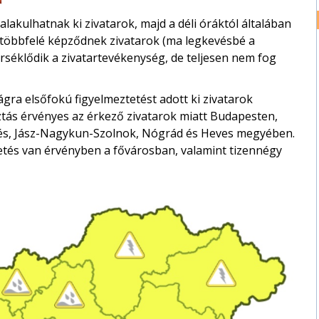
akulhatnak ki zivatarok, majd a déli óráktól általában
én többfelé képződnek zivatarok (ma legkevésbé a
rséklődik a zivatartevékenység, de teljesen nem fog
ágra elsőfokú figyelmeztetést adott ki zivatarok
ztás érvényes az érkező zivatarok miatt Budapesten,
kés, Jász-Nagykun-Szolnok, Nógrád és Heves megyében.
etés van érvényben a fővárosban, valamint tizennégy