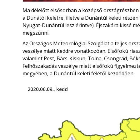
Ma délelőtt elsősorban a középső országrészben al
a Dunától keletre, illetve a Dunántúl keleti rész
Nyugat-Dunántúl lesz érintve). Éjszakára kissé mé
megszűnni.
Az Országos Meteorológiai Szolgálat a teljes orsz
veszélye miatt keddre vonatkozóan. Elsőfokú rias
valamint Pest, Bács-Kiskun, Tolna, Csongrád, Bé
Felhőszakadás veszélye miatt elsőfokú figyelmezt
megyében, a Dunántúl keleti felétől kezdődően.