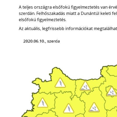
A teljes országra elsőfokú figyelmeztetés van érv
szerdán. Felhőszakadás miatt a Dunántúl keleti fe
elsőfokú figyelmeztetés.
Az aktuális, legfrissebb információkat megtalálha