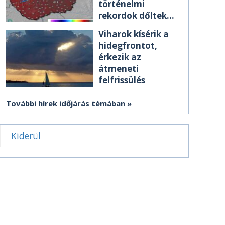
történelmi
rekordok dőltek
meg csütörtökön
Viharok kísérik a
hidegfrontot,
érkezik az
átmeneti
felfrissülés
További hírek időjárás témában
Kiderül