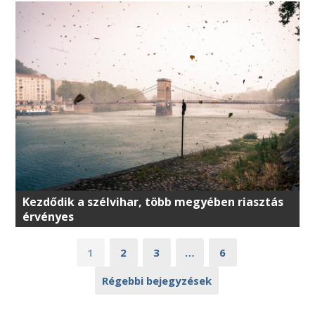
Kezdődik a szélvihar, több megyében riasztás
érvényes
1
2
3
…
6
Régebbi bejegyzések