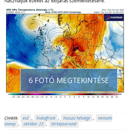
használjuk ezeket az időjárás szemléltetésére.
6 FOTÓ MEGTEKINTÉSE
Címkék:
eső
,
hidegfront
,
hosszú hétvége
,
nemzeti
ünnep
,
október 23
,
térképsorozat