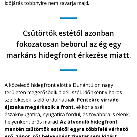
időjárás többnyire nem zavarja majd.
Csütörtök estétől azonban
fokozatosan beborul az ég egy
markáns hidegfront érkezése miatt.
A közeledő hidegfront előtt a Dunántúlon nagy
területen megerősödik a déli szél, időnként viharos
széllökések is előfordulhatnak.
Péntekre virradó
éjszaka megérkezik a front
, ekkor a szél
északnyugatira, nyugatira fordul, és továbbra is élénk,
helyenként erős marad.
Az átvonuló hidegfront
mentén csütörtök estétől egyre többfelé várható
eső, zápor, sőt helyenként zivatar sem kizárt.