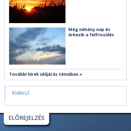
Még néhány nap és
érkezik a felfrissülés
További hírek időjárás témában
Kiderül
ELŐREJELZÉS