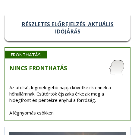
RÉSZLETES ELŐREJELZÉS, AKTUÁLIS
IDŐJÁRÁS
FRONTHATÁS
NINCS
FRONTHATÁS
Az utolsó, legmelegebb napja következik ennek a
hőhullámnak. Csütörtök éjszaka érkezik meg a
hidegfront és péntekre enyhül a forróság.
A légnyomás csökken.