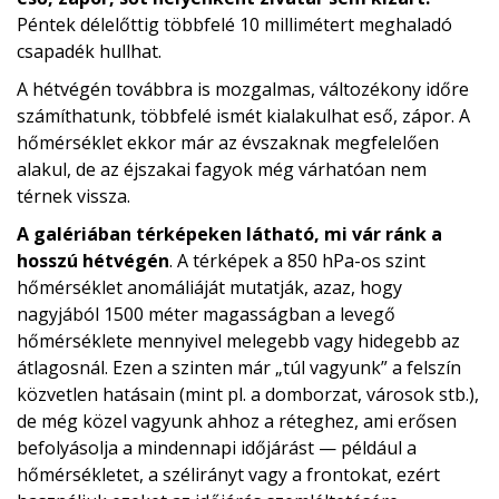
Péntek délelőttig többfelé 10 millimétert meghaladó
csapadék hullhat.
A hétvégén továbbra is mozgalmas, változékony időre
számíthatunk, többfelé ismét kialakulhat eső, zápor. A
hőmérséklet ekkor már az évszaknak megfelelően
alakul, de az éjszakai fagyok még várhatóan nem
térnek vissza.
A galériában térképeken látható, mi vár ránk a
hosszú hétvégén
. A térképek a 850 hPa-os szint
hőmérséklet anomáliáját mutatják, azaz, hogy
nagyjából 1500 méter magasságban a levegő
hőmérséklete mennyivel melegebb vagy hidegebb az
átlagosnál. Ezen a szinten már „túl vagyunk” a felszín
közvetlen hatásain (mint pl. a domborzat, városok stb.),
de még közel vagyunk ahhoz a réteghez, ami erősen
befolyásolja a mindennapi időjárást — például a
hőmérsékletet, a szélirányt vagy a frontokat, ezért