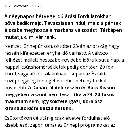
2025. október. 21 15:36
A négynapos hétvége időjárási fordulatokban
bővelkedik majd. Tavasziasan indul, majd a péntek
éjszaka meghozza a markáns változást. Térképen
mutatjuk, mi vár ránk.
Nemzeti ünnepünkön, október 23-án az ország nagy
részén kifejezetten enyhe idő várható. A változó
felhőzet mellett hosszabb-rövidebb időre kisüt a nap, a
nappali csúcshőmérsékletek pedig döntően 20 fok
körül, vagy afölött alakulnak, csupán az Északi-
középhegység térségében lehet néhány fokkal
hűvösebb.
A Dunántúl déli részén és Bács-Kiskun
megyében viszont nem lesz ritka a 23–24 fokos
maximum sem, így sokfelé igazi, kora őszi
kirándulóidőre készülhetünk.
Csütörtökön délutánig csak elvétve fordulhat elő
kisebb eső, zápor, tehát az ünnepi programokat az