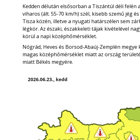
Kedden délután elsősorban a Tiszántúl déli felén 
viharos (ált. 55-70 km/h) szél, kisebb szemű jég é
Tisza közén, illetve a nyugati határszélen sem zárh
légkör. Az északi, északkeleti tájak kivételével nag
körül a napi középhőmérséklet.
Nógrád, Heves és Borsod-Abaúj-Zemplén megye ki
magas középhőmérséklet miatt az ország területére
miatt Békés megyére.