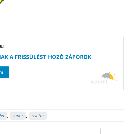
HET:
AK A FRISSÜLÉST HOZÓ ZÁPOROK
om
let
,
zápor
,
zivatar