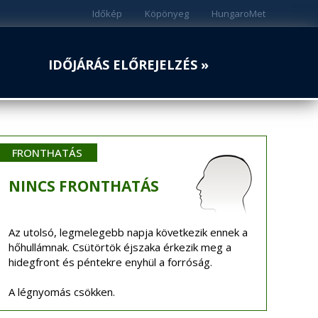
Időkép
Köpönyeg
HungaroMet
IDŐJÁRÁS ELŐREJELZÉS »
FRONTHATÁS
NINCS
FRONTHATÁS
Az utolsó, legmelegebb napja következik ennek a
hőhullámnak. Csütörtök éjszaka érkezik meg a
hidegfront és péntekre enyhül a forróság.
A légnyomás csökken.