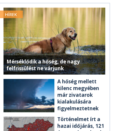
HÍREK
Mérséklődik a hőség, de nagy
felfrissülést ne várjunk
A hőség mellett
kilenc megyében
már zivatarok
kialakulására
figyelmeztetnek
Történelmet írt a
hazai időjárás, 121