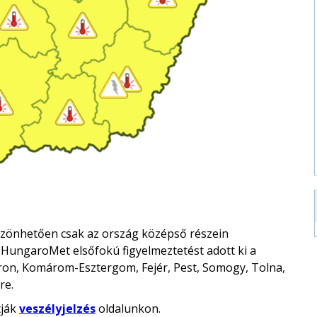
szönhetően csak az ország középső részein
 HungaroMet elsőfokú figyelmeztetést adott ki a
n, Komárom-Esztergom, Fejér, Pest, Somogy, Tolna,
re.
tják
veszélyjelzés
oldalunkon.