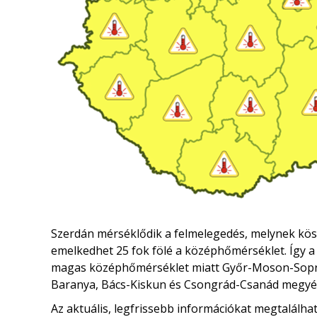
Szerdán mérséklődik a felmelegedés, melynek kö
emelkedhet 25 fok fölé a középhőmérséklet. Így a
magas középhőmérséklet miatt Győr-Moson-Sopro
Baranya, Bács-Kiskun és Csongrád-Csanád megyé
Az aktuális, legfrissebb információkat megtalálha