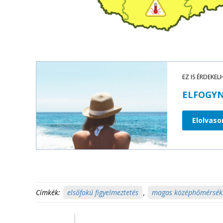
EZ IS ÉRDEKEL
ELFOGYN
Elolvas
Címkék:
elsőfokú figyelmeztetés
,
magas középhőmérsék