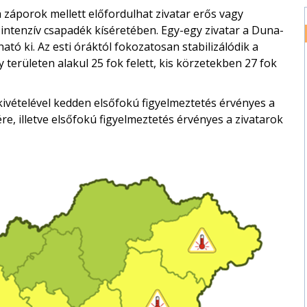
a záporok mellett előfordulhat zivatar erős vagy
s intenzív csapadék kíséretében. Egy-egy zivatar a Duna-
ató ki. Az esti óráktól fokozatosan stabilizálódik a
y területen alakul 25 fok felett, kis körzetekben 27 fok
vételével kedden elsőfokú figyelmeztetés érvényes a
, illetve elsőfokú figyelmeztetés érvényes a zivatarok