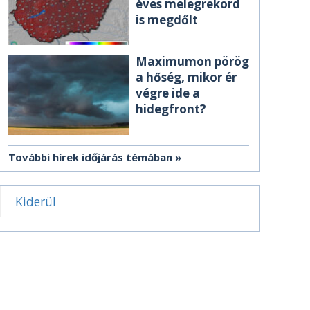
éves melegrekord
is megdőlt
Maximumon pörög
a hőség, mikor ér
végre ide a
hidegfront?
További hírek időjárás témában
Kiderül