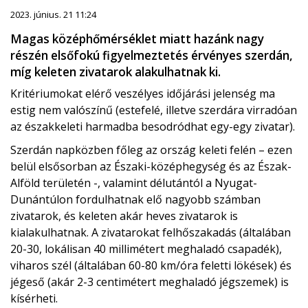
2023. június. 21 11:24
Magas középhőmérséklet miatt hazánk nagy
részén elsőfokú figyelmeztetés érvényes szerdán,
míg keleten zivatarok alakulhatnak ki.
Kritériumokat elérő veszélyes időjárási jelenség ma
estig nem valószínű (estefelé, illetve szerdára virradóan
az északkeleti harmadba besodródhat egy-egy zivatar).
Szerdán napközben főleg az ország keleti felén – ezen
belül elsősorban az Északi-középhegység és az Észak-
Alföld területén -, valamint délutántól a Nyugat-
Dunántúlon fordulhatnak elő nagyobb számban
zivatarok, és keleten akár heves zivatarok is
kialakulhatnak. A zivatarokat felhőszakadás (általában
20-30, lokálisan 40 millimétert meghaladó csapadék),
viharos szél (általában 60-80 km/óra feletti lökések) és
jégeső (akár 2-3 centimétert meghaladó jégszemek) is
kísérheti.