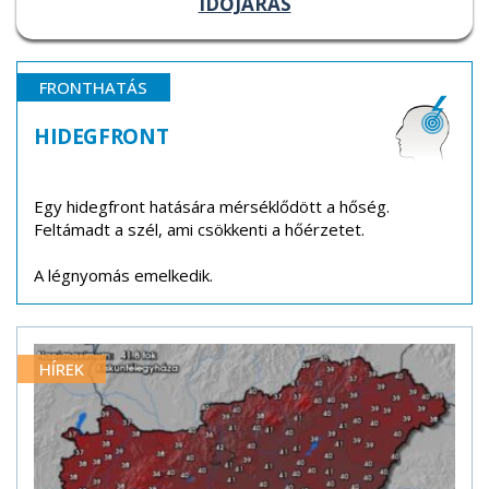
IDŐJÁRÁS
FRONTHATÁS
HIDEGFRONT
Egy hidegfront hatására mérséklődött a hőség.
Feltámadt a szél, ami csökkenti a hőérzetet.
A légnyomás emelkedik.
HÍREK