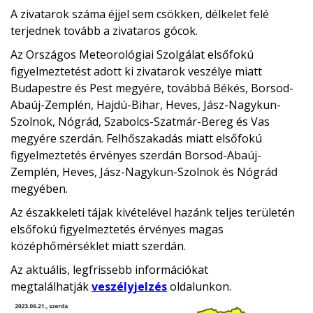
A zivatarok száma éjjel sem csökken, délkelet felé
terjednek tovább a zivataros gócok.
Az Országos Meteorológiai Szolgálat elsőfokú
figyelmeztetést adott ki zivatarok veszélye miatt
Budapestre és Pest megyére, továbbá Békés, Borsod-
Abaúj-Zemplén, Hajdú-Bihar, Heves, Jász-Nagykun-
Szolnok, Nógrád, Szabolcs-Szatmár-Bereg és Vas
megyére szerdán. Felhőszakadás miatt elsőfokú
figyelmeztetés érvényes szerdán Borsod-Abaúj-
Zemplén, Heves, Jász-Nagykun-Szolnok és Nógrád
megyében.
Az északkeleti tájak kivételével hazánk teljes területén
elsőfokú figyelmeztetés érvényes magas
középhőmérséklet miatt szerdán.
Az aktuális, legfrissebb információkat
megtalálhatják
veszélyjelzés
oldalunkon.