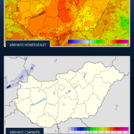
VÁRHATÓ HŐMÉRSÉKLET
VÁRHATÓ CSAPADÉK