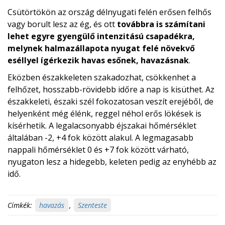
Csütörtökön az ország délnyugati felén erősen felhős
vagy borult lesz az ég, és ott
továbbra is számítani
lehet egyre gyengülő intenzitású csapadékra,
melynek halmazálla
pota nyugat felé növekvő
eséllyel ígérkezik havas esőnek, havazásnak
.
Eközben északkeleten szakadozhat, csökkenhet a
felhőzet, hosszabb-rövidebb időre a nap is kisüthet. Az
északkeleti, északi szél fokozatosan veszít erejéből, de
helyenként még élénk, reggel néhol erős lökések is
kísérhetik. A legalacsonyabb éjszakai hőmérséklet
általában -2, +4 fok között alakul. A legmagasabb
nappali hőmérséklet 0 és +7 fok között várható,
nyugaton lesz a hidegebb, keleten pedig az enyhébb az
idő.
Címkék:
havazás
,
Szenteste