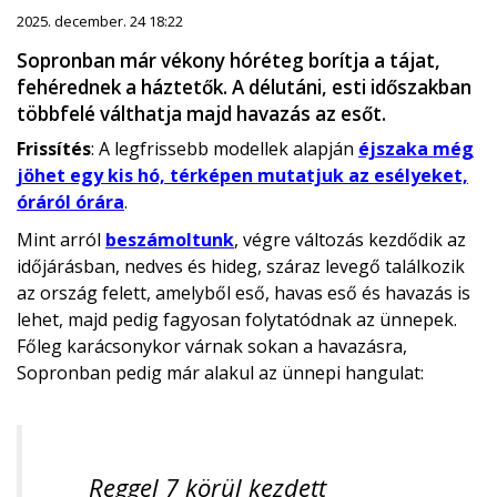
2025. december. 24 18:22
Sopronban már vékony hóréteg borítja a tájat,
fehérednek a háztetők. A délutáni, esti időszakban
többfelé válthatja majd havazás az esőt.
Frissítés
: A legfrissebb modellek alapján
éjszaka még
jöhet egy kis hó, térképen mutatjuk az esélyeket,
óráról órára
.
Mint arról
beszámoltunk
, végre változás kezdődik az
időjárásban, nedves és hideg, száraz levegő találkozik
az ország felett, amelyből eső, havas eső és havazás is
lehet, majd pedig fagyosan folytatódnak az ünnepek.
Főleg karácsonykor várnak sokan a havazásra,
Sopronban pedig már alakul az ünnepi hangulat:
Reggel 7 körül kezdett