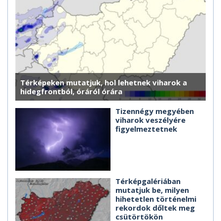
Térképeken mutatjuk, hol lehetnek viharok a
hidegfrontból, óráról órára
Tizennégy megyében
viharok veszélyére
figyelmeztetnek
Térképgalériában
mutatjuk be, milyen
hihetetlen történelmi
rekordok dőltek meg
csütörtökön