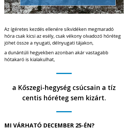
Az ígéretes kezdés ellenére síkvidéken megmaradó
hóra csak kicsi az esély, csak vékony olvadozó hóréteg
jöhet össze a nyugati, délnyugati tájakon,
a dunántúli hegyekben azonban akár vastagabb
hótakaró is kialakulhat,
a Kőszegi-hegység csúcsain a tíz
centis hóréteg sem kizárt.
MI VÁRHATÓ DECEMBER 25-ÉN?