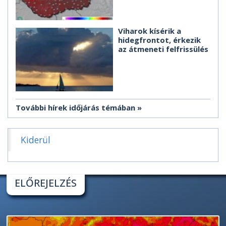
Viharok kísérik a
hidegfrontot, érkezik
az átmeneti felfrissülés
További hírek időjárás témában
Kiderül
ELŐREJELZÉS