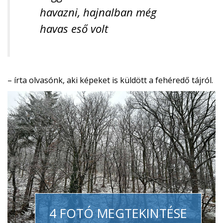
havazni, hajnalban még
havas eső volt
– írta olvasónk, aki képeket is küldött a fehéredő tájról.
4 FOTÓ MEGTEKINTÉSE