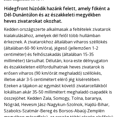
Hidegfront húzódik hazánk felett, amely főként a
Dél-Dunántúlon és az északkeleti megyékben
heves zivatarokat okozhat.
Kedden országszerte alkalmasak a feltételek zivatarok
kialakulásához, amelyek dél felől több hullámban
érkeznek. A zivatarokhoz általában viharos széllökés
(általában 60-90 km/óra), jégeső (jellemzően 1-2
centiméter) és felhőszakadás (általában 15-35
milliméter) társulhat. Délután, kora este délnyugaton
és északkeleten előfordulhatnak heves zivatarok is
erősen viharos (90 km/órát meghaladó) széllökés,
illetve akár 3-5 centimétert elérő jég kíséretében.
Ezeken a tájakon az egymást követő zivatarcellákból
lokálisan akár 35-50 millimétert meghaladó csapadék is
összejöhet. Kedden Zala, Somogy, Tolna, baranya,
Nógrád, Hevesm Jász-Nagykun-Szolnok, Hajdú-Bihar,
Szabolcs-Szatmár-Bereg és Borsos-Abaúj-Zemplén