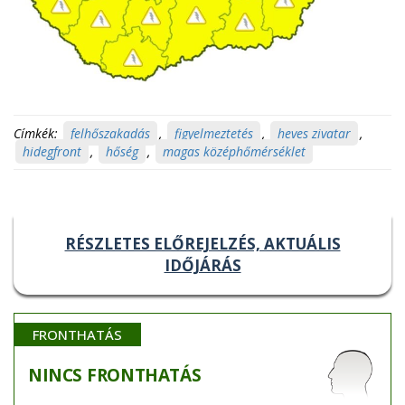
Címkék:
felhőszakadás
,
figyelmeztetés
,
heves zivatar
,
hidegfront
,
hőség
,
magas középhőmérséklet
RÉSZLETES ELŐREJELZÉS, AKTUÁLIS
IDŐJÁRÁS
FRONTHATÁS
NINCS
FRONTHATÁS