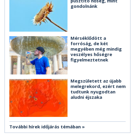
pusztító hőség, mint
gondolnánk
Mérséklődött a
forróság, de két
megyében még mindig
veszélyes hőségre
figyelmeztetnek
Megszületett az újabb
melegrekord, ezért nem
tudtunk nyugodtan
aludni éjszaka
További hírek időjárás témában