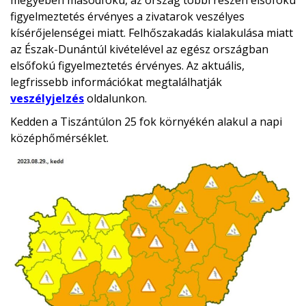
megyében másodfokú, az ország többi részén elsőfokú
figyelmeztetés érvényes a zivatarok veszélyes
kísérőjelenségei miatt. Felhőszakadás kialakulása miatt
az Észak-Dunántúl kivételével az egész országban
elsőfokú figyelmeztetés érvényes. Az aktuális,
legfrissebb információkat megtalálhatják
veszélyjelzés
oldalunkon.
Kedden a Tiszántúlon 25 fok környékén alakul a napi
középhőmérséklet.