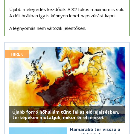
Újabb melegedés kezdődik. A 32 fokos maximum is sok.
A déli órákban így is könnyen lehet napszúrást kapni.
A légnyomás nem változik jelentősen.
HÍREK
Újabb forró hőhullám tűnt fel az előrejelzésben,
térképeken mutatjuk, mikor ér el minket
Hamarabb tér vissza a