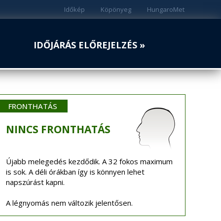
Időkép
Köpönyeg
HungaroMet
IDŐJÁRÁS ELŐREJELZÉS »
FRONTHATÁS
NINCS
FRONTHATÁS
Újabb melegedés kezdődik. A 32 fokos maximum
is sok. A déli órákban így is könnyen lehet
napszúrást kapni.
A légnyomás nem változik jelentősen.