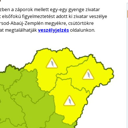
ben a záporok mellett egy-egy gyenge zivatar
elsőfokú figyelmeztetést adott ki zivatar veszélye
orsod-Abaúj-Zemplén megyékre, csütörtökre
kat megtalálhatják
veszélyjelzés
oldalunkon.