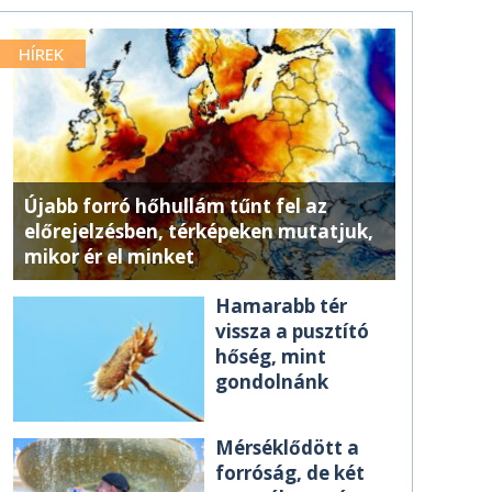
HÍREK
Újabb forró hőhullám tűnt fel az
előrejelzésben, térképeken mutatjuk,
mikor ér el minket
Hamarabb tér
vissza a pusztító
hőség, mint
gondolnánk
Mérséklődött a
forróság, de két