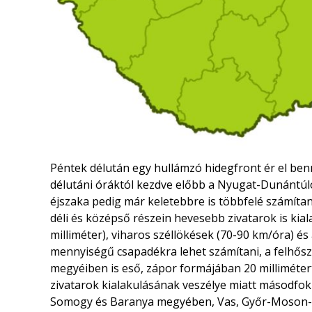
Péntek délután egy hullámzó hidegfront ér el benn
délutáni óráktól kezdve előbb a Nyugat-Dunántúl
éjszaka pedig már keletebbre is többfelé számítan
déli és középső részein hevesebb zivatarok is kia
milliméter), viharos széllökések (70-90 km/óra) és
mennyiségű csapadékra lehet számítani, a felhősz
megyéiben is eső, zápor formájában 20 millimét
zivatarok kialakulásának veszélye miatt másodfo
Somogy és Baranya megyében, Vas, Győr-Moson-S