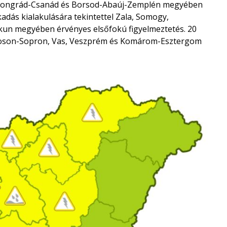
Csongrád-Csanád és Borsod-Abaúj-Zemplén megyében
adás kialakulására tekintettel Zala, Somogy,
skun megyében érvényes elsőfokú figyelmeztetés. 20
-Moson-Sopron, Vas, Veszprém és Komárom-Esztergom