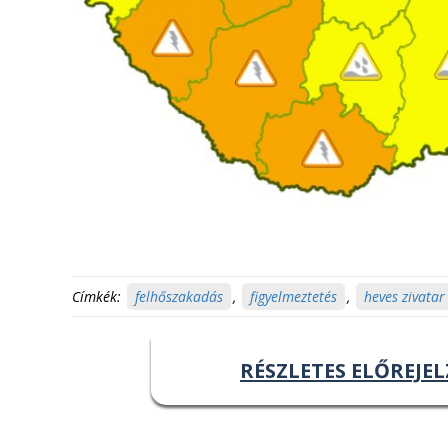
Címkék:
felhőszakadás
,
figyelmeztetés
,
heves zivatar
RÉSZLETES ELŐREJEL