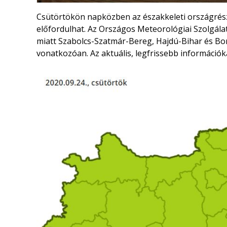
Csütörtökön napközben az északkeleti országrész
előfordulhat. Az Országos Meteorológiai Szolgálat 
miatt Szabolcs-Szatmár-Bereg, Hajdú-Bihar és B
vonatkozóan. Az aktuális, legfrissebb információ