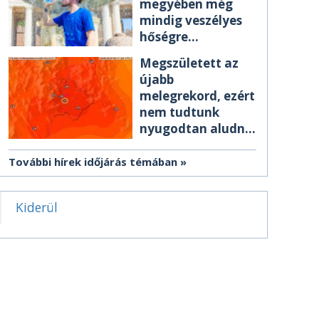
megyében még
mindig veszélyes
hőségre
figyelmeztetnek
Megszületett az
újabb
melegrekord, ezért
nem tudtunk
nyugodtan aludni
éjszaka
További hírek időjárás témában
Kiderül