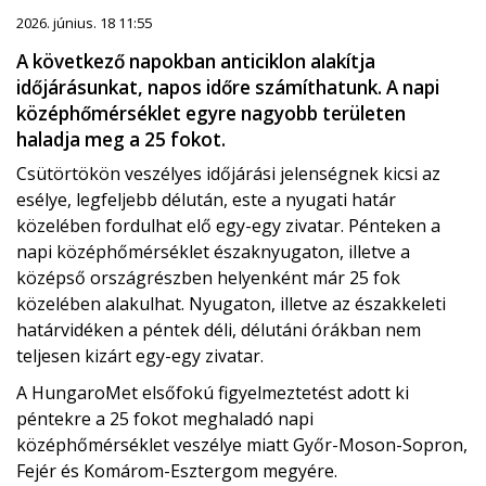
2026. június. 18 11:55
A következő napokban anticiklon alakítja
időjárásunkat, napos időre számíthatunk. A napi
középhőmérséklet egyre nagyobb területen
haladja meg a 25 fokot.
Csütörtökön veszélyes időjárási jelenségnek kicsi az
esélye, legfeljebb délután, este a nyugati határ
közelében fordulhat elő egy-egy zivatar. Pénteken a
napi középhőmérséklet északnyugaton, illetve a
középső országrészben helyenként már 25 fok
közelében alakulhat. Nyugaton, illetve az északkeleti
határvidéken a péntek déli, délutáni órákban nem
teljesen kizárt egy-egy zivatar.
A HungaroMet elsőfokú figyelmeztetést adott ki
péntekre a 25 fokot meghaladó napi
középhőmérséklet veszélye miatt Győr-Moson-Sopron,
Fejér és Komárom-Esztergom megyére.