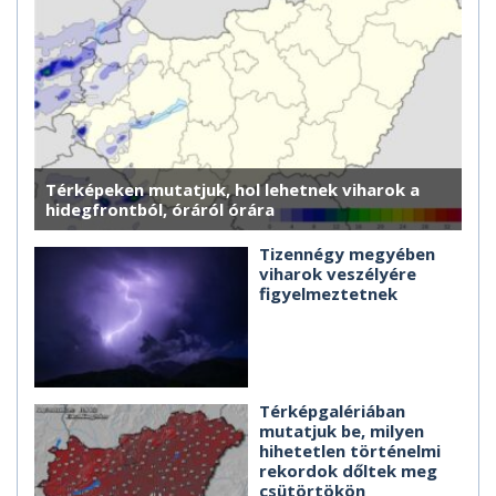
Térképeken mutatjuk, hol lehetnek viharok a
hidegfrontból, óráról órára
Tizennégy megyében
viharok veszélyére
figyelmeztetnek
Térképgalériában
mutatjuk be, milyen
hihetetlen történelmi
rekordok dőltek meg
csütörtökön