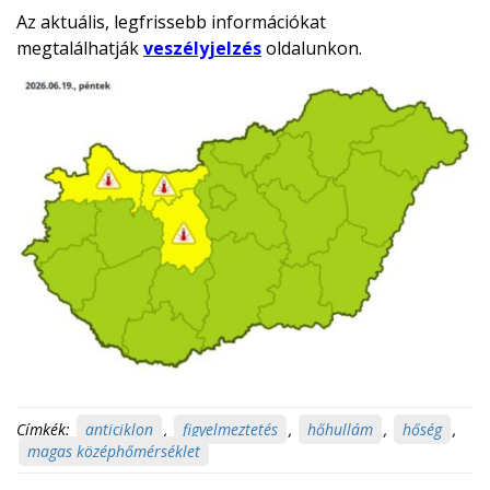
Az aktuális, legfrissebb információkat
megtalálhatják
veszélyjelzés
oldalunkon.
Címkék:
anticiklon
,
figyelmeztetés
,
hőhullám
,
hőség
,
magas középhőmérséklet