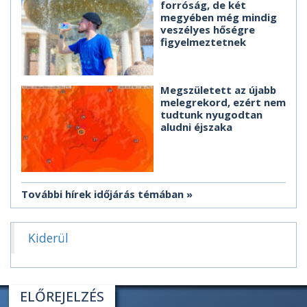
forróság, de két
megyében még mindig
veszélyes hőségre
figyelmeztetnek
Megszületett az újabb
melegrekord, ezért nem
tudtunk nyugodtan
aludni éjszaka
További hírek időjárás témában
Kiderül
ELŐREJELZÉS