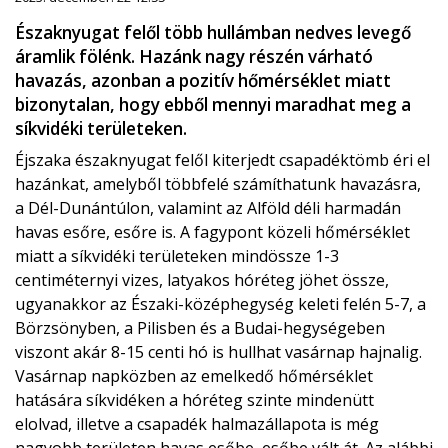
Északnyugat felől több hullámban nedves levegő
áramlik fölénk. Hazánk nagy részén várható
havazás, azonban a pozitív hőmérséklet miatt
bizonytalan, hogy ebből mennyi maradhat meg a
síkvidéki területeken.
Éjszaka északnyugat felől kiterjedt csapadéktömb éri el
hazánkat, amelyből többfelé számíthatunk havazásra,
a Dél-Dunántúlon, valamint az Alföld déli harmadán
havas esőre, esőre is. A fagypont közeli hőmérséklet
miatt a síkvidéki területeken mindössze 1-3
centiméternyi vizes, latyakos hóréteg jöhet össze,
ugyanakkor az Északi-középhegység keleti felén 5-7, a
Börzsönyben, a Pilisben és a Budai-hegységeben
viszont akár 8-15 centi hó is hullhat vasárnap hajnalig.
Vasárnap napközben az emelkedő hőmérséklet
hatására síkvidéken a hóréteg szinte mindenütt
elolvad, illetve a csapadék halmazállapota is még