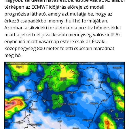
nagyobb területen havas esőbe, esőbe vált át. Az alábbi
térképen az ECMWF időjárás előrejelző modell
prognózisa látható, amely azt mutatja be, hogy az
érkező csapadékból mennyi hull hó formájában.
Azonban a síkvidéki területeken a pozitív hőmérséklet
miatt a jelzettnél jóval kisebb mennyiség valószínű! Az
enyhe idő miatt vasárnap estére csak az Északi-
középhegység 800 méter feletti csúcsain maradhat
még hó.