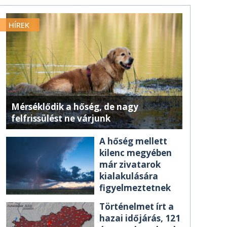
HÍREK
Mérséklődik a hőség, de nagy
felfrissülést ne várjunk
A hőség mellett
kilenc megyében
már zivatarok
kialakulására
figyelmeztetnek
Történelmet írt a
hazai időjárás, 121