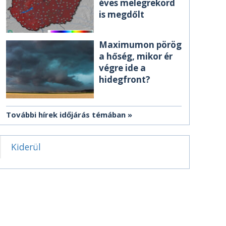
éves melegrekord
is megdőlt
Maximumon pörög
a hőség, mikor ér
végre ide a
hidegfront?
További hírek időjárás témában
Kiderül