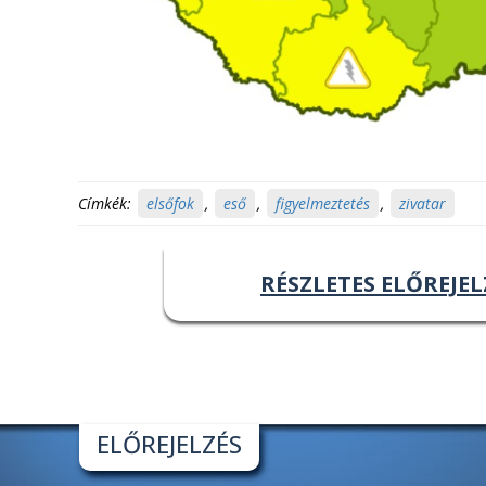
Címkék:
elsőfok
,
eső
,
figyelmeztetés
,
zivatar
RÉSZLETES ELŐREJEL
ELŐREJELZÉS