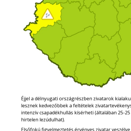
Éjjel a délnyugati országrészben zivatarok kialak
lesznek kedvezőbbek a feltételek zivatartevékeny
intenzív csapadékhullás kísérheti (általában 25-25
hirtelen lezúdulhat).
Elsőfokú figyelmeztetés érvényes zivatar veszél