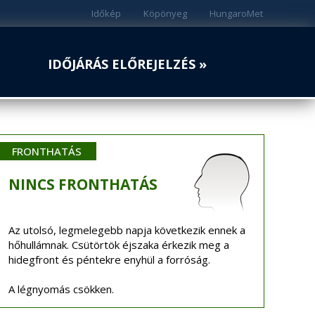
Időkép
Köpönyeg
HungaroMet
IDŐJÁRÁS ELŐREJELZÉS »
FRONTHATÁS
NINCS
FRONTHATÁS
Az utolsó, legmelegebb napja következik ennek a
hőhullámnak. Csütörtök éjszaka érkezik meg a
hidegfront és péntekre enyhül a forróság.
A légnyomás csökken.