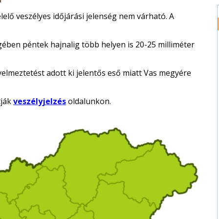
lő veszélyes időjárási jelenség nem várható. A
gében péntek hajnalig több helyen is 20-25 milliméter
elmeztetést adott ki jelentős eső miatt Vas megyére
tják
veszélyjelzés
oldalunkon.