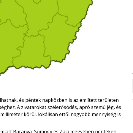
ulhatnak, és péntek napközben is az említett területen
séghez. A zivatarokat szélerősödés, apró szemű jég, és
 milliméter körül, lokálisan ettől nagyobb mennyiség is
ye miatt Baranya, Somogy és Zala megyében pénteken,