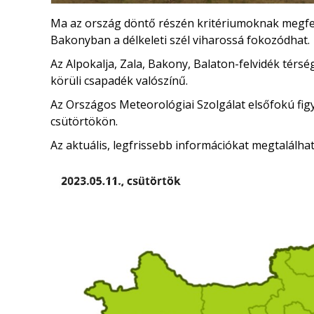
Ma az ország döntő részén kritériumoknak megfele
Bakonyban a délkeleti szél viharossá fokozódhat.
Az Alpokalja, Zala, Bakony, Balaton-felvidék térsé
körüli csapadék valószínű.
Az Országos Meteorológiai Szolgálat elsőfokú figy
csütörtökön.
Az aktuális, legfrissebb információkat megtalálha