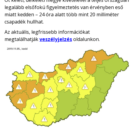
Öt keleti, délkeleti megye kivételével a teljes országban
legalább elsőfokú figyelmeztetés van érvényben eső
miatt kedden – 24 óra alatt több mint 20 milliméter
csapadék hullhat.
Az aktuális, legfrissebb információkat
megtalálhatják
veszélyjelzés
oldalunkon.