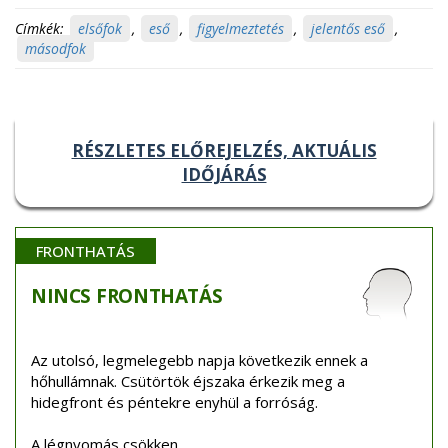
Címkék:
elsőfok
,
eső
,
figyelmeztetés
,
jelentős eső
,
másodfok
RÉSZLETES ELŐREJELZÉS, AKTUÁLIS
IDŐJÁRÁS
FRONTHATÁS
NINCS
FRONTHATÁS
Az utolsó, legmelegebb napja következik ennek a
hőhullámnak. Csütörtök éjszaka érkezik meg a
hidegfront és péntekre enyhül a forróság.
A légnyomás csökken.