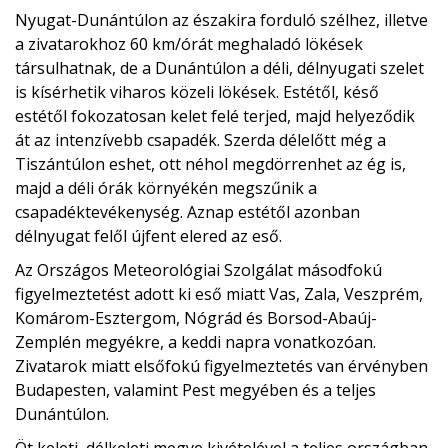
Nyugat-Dunántúlon az északira forduló szélhez, illetve
a zivatarokhoz 60 km/órát meghaladó lökések
társulhatnak, de a Dunántúlon a déli, délnyugati szelet
is kísérhetik viharos közeli lökések. Estétől, késő
estétől fokozatosan kelet felé terjed, majd helyeződik
át az intenzívebb csapadék. Szerda délelőtt még a
Tiszántúlon eshet, ott néhol megdörrenhet az ég is,
majd a déli órák környékén megszűnik a
csapadéktevékenység. Aznap estétől azonban
délnyugat felől újfent elered az eső.
Az Országos Meteorológiai Szolgálat másodfokú
figyelmeztetést adott ki eső miatt Vas, Zala, Veszprém,
Komárom-Esztergom, Nógrád és Borsod-Abaúj-
Zemplén megyékre, a keddi napra vonatkozóan.
Zivatarok miatt elsőfokú figyelmeztetés van érvényben
Budapesten, valamint Pest megyében és a teljes
Dunántúlon.