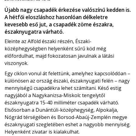
Újabb nagy csapadék érkezése valószínű kedden is.
A hétfői eloszláshoz hasonlóan délkeletre
kevesebb eső jut, a csapadék zöme északra,
északnyugatra várható.
Eleinte az Alföld északi részén, Északi-
középhegységben helyenként sűrű köd még
előfordulhat, majd fokozatosan javulnak a látási
viszonyok.
Egy ciklon vonul át felettünk, amelyhez kapcsolódóan –
különösen az ország északi, északnyugati felén – nagy
mennyiségű csapadékra lehet számítani. Késő estig
nagyjából a Nagykanizsa-Miskolc tengelytől
északnyugatra 15-40 milliméter csapadék várható.
Elsősorban a Dunántúli-középhegység, Alpokalja,
Nógrád térségében és Borsod-Abaúj-Zemplén megye
északnyugati szegletében eshet a nagyobb mennyiség.
Helyenként zivatar is kialakulhat.