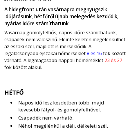
A hidegfront után vasárnapra megnyugszik
időjárásunk, hétfőtől újabb melegedés kezdődik,
nyárias időre számíthatunk.
Vasárnap gomolyfelhős, napos időre számíthatunk,
csapadék nem valószínű. Eleinte keleten megélénkülhet
az északi szél, majd ott is mérséklődik. A
legalacsonyabb éjszakai hőmérséklet
8 és 16
fok között
várható. A legmagasabb nappali hőmérséklet
23 és 27
fok között alakul.
HÉTFŐ
Napos idő lesz kezdetben több, majd
kevesebb fátyol- és gomolyfelhővel.
Csapadék nem várható.
Néhol megélénkül a déli, délkeleti szél.