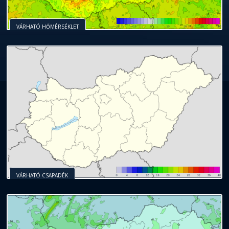
VÁRHATÓ HŐMÉRSÉKLET
VÁRHATÓ CSAPADÉK