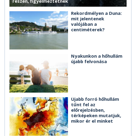
részén, figyelmeztetnek
Rekordmélyen a Duna:
mit jelentenek
valójában a
centiméterek?
Nyakunkon a hőhullám
újabb felvonása
Újabb forró hőhullám
tűnt fel az
előrejelzésben,
térképeken mutatjuk,
mikor ér el minket