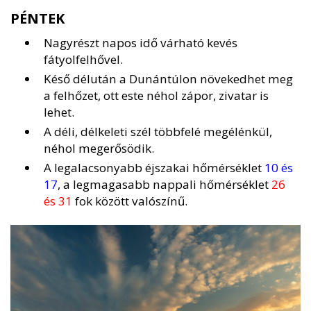
PÉNTEK
Nagyrészt napos idő várható kevés
fátyolfelhővel.
Késő délután a Dunántúlon növekedhet meg
a felhőzet, ott este néhol zápor, zivatar is
lehet.
A déli, délkeleti szél többfelé megélénkül,
néhol megerősödik.
A legalacsonyabb éjszakai hőmérséklet
10 és
17
, a legmagasabb nappali hőmérséklet
26
és 31
fok között valószínű.