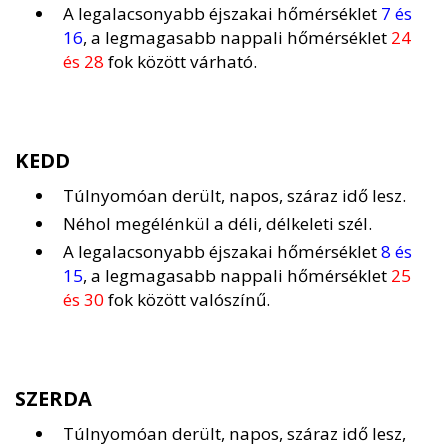
A legalacsonyabb éjszakai hőmérséklet
7 és
16
, a legmagasabb nappali hőmérséklet
24
és 28
fok között várható.
KEDD
Túlnyomóan derült, napos, száraz idő lesz.
Néhol megélénkül a déli, délkeleti szél.
A legalacsonyabb éjszakai hőmérséklet
8 és
15
, a legmagasabb nappali hőmérséklet
25
és 30
fok között valószínű.
SZERDA
Túlnyomóan derült, napos, száraz idő lesz,