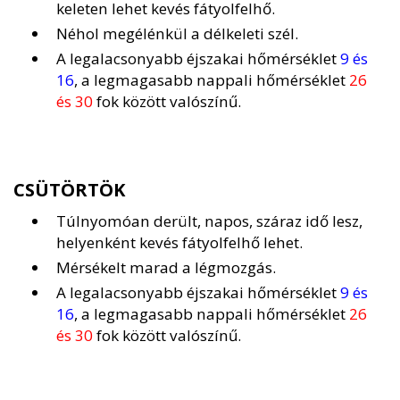
keleten lehet kevés fátyolfelhő.
Néhol megélénkül a délkeleti szél.
A legalacsonyabb éjszakai hőmérséklet
9 és
16
, a legmagasabb nappali hőmérséklet
26
és 30
fok között valószínű.
CSÜTÖRTÖK
Túlnyomóan derült, napos, száraz idő lesz,
helyenként kevés fátyolfelhő lehet.
Mérsékelt marad a légmozgás.
A legalacsonyabb éjszakai hőmérséklet
9 és
16
, a legmagasabb nappali hőmérséklet
26
és 30
fok között valószínű.