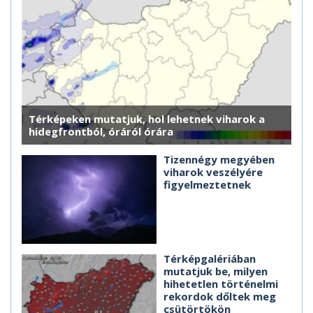
Térképeken mutatjuk, hol lehetnek viharok a
hidegfrontból, óráról órára
Tizennégy megyében
viharok veszélyére
figyelmeztetnek
Térképgalériában
mutatjuk be, milyen
hihetetlen történelmi
rekordok dőltek meg
csütörtökön