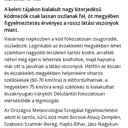
A keleti tájakon kialakult nagy kiterjedésű
ködmezők csak lassan oszlanak fel, öt megyében
figyelmeztetés érvényes a rossz látási viszonyok
miatt.
Vasárnap napközben a köd fokozatosan zsugorodik,
oszladozik. Leginkább az északkeleti megyékben lehet
számítani nagyobb területen tartós ködre, arrafelé
néhol még éjjel is lehetnek ködfoltok, majd hajnalra
már ott is javulnak a látási viszonyok. Hétfőn az északi
és északkeleti megyékben helyenként viharos
széllökések (60-70 km/óra) is előfordulhatnak, a
hegyekben 75 km/óra erejű széllökés is kialakulhat
északnyugati irányból. Délutántól fokozatosan
mérséklődik a légmozgás.
Az Országos Meteorológiai Szolgálat figyelmeztetést
adott ki tartós, sűrű köd miatt Borsod-Abaúj-Zemplén,
Szabolcs-Szatmár-Bereg, Hajdú-Bihar, Jász-Nagykun-