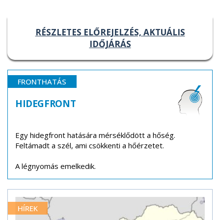
RÉSZLETES ELŐREJELZÉS, AKTUÁLIS
IDŐJÁRÁS
FRONTHATÁS
HIDEGFRONT
Egy hidegfront hatására mérséklődött a hőség.
Feltámadt a szél, ami csökkenti a hőérzetet.
A légnyomás emelkedik.
HÍREK