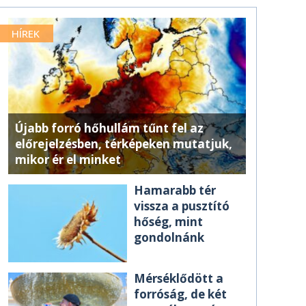
HÍREK
Újabb forró hőhullám tűnt fel az
előrejelzésben, térképeken mutatjuk,
mikor ér el minket
Hamarabb tér
vissza a pusztító
hőség, mint
gondolnánk
Mérséklődött a
forróság, de két