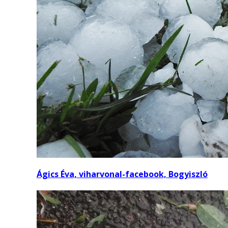
Ágics Éva, viharvonal-facebook, Bogyiszló