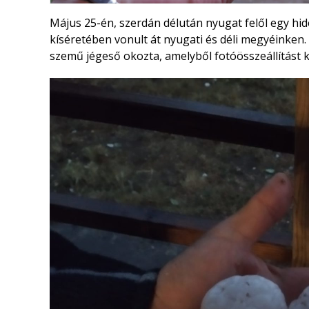
Május 25-én, szerdán délután nyugat felől egy hid
kíséretében vonult át nyugati és déli megyéinken.
szemű jégeső okozta, amelyből fotóösszeállítást k