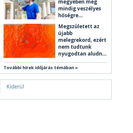
megyében még
mindig veszélyes
hőségre
figyelmeztetnek
Megszületett az
újabb
melegrekord, ezért
nem tudtunk
nyugodtan aludni
éjszaka
További hírek időjárás témában
Kiderül