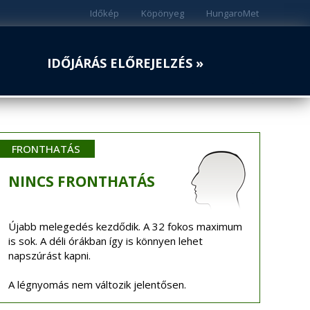
Időkép
Köpönyeg
HungaroMet
IDŐJÁRÁS ELŐREJELZÉS »
FRONTHATÁS
NINCS
FRONTHATÁS
Újabb melegedés kezdődik. A 32 fokos maximum
is sok. A déli órákban így is könnyen lehet
napszúrást kapni.
A légnyomás nem változik jelentősen.