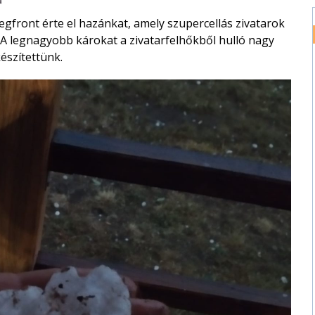
egfront érte el hazánkat, amely szupercellás zivatarok
 A legnagyobb károkat a zivatarfelhőkből hulló nagy
észítettünk.