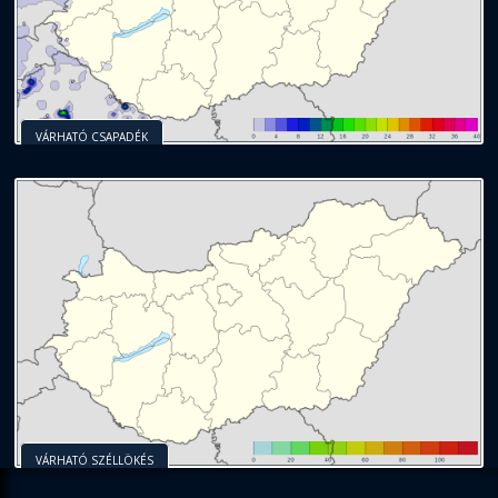
VÁRHATÓ CSAPADÉK
VÁRHATÓ SZÉLLÖKÉS