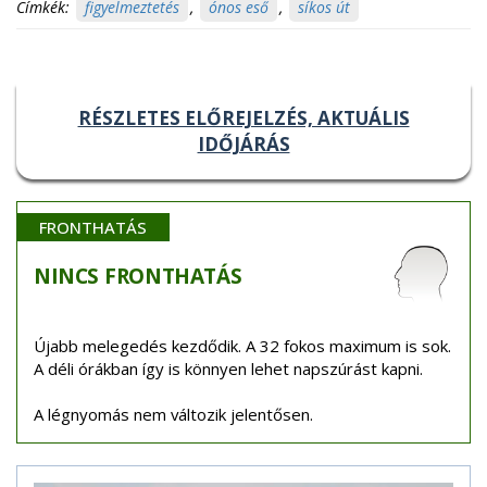
Címkék:
figyelmeztetés
,
ónos eső
,
síkos út
RÉSZLETES ELŐREJELZÉS, AKTUÁLIS
IDŐJÁRÁS
FRONTHATÁS
NINCS
FRONTHATÁS
Újabb melegedés kezdődik. A 32 fokos maximum is sok.
A déli órákban így is könnyen lehet napszúrást kapni.
A légnyomás nem változik jelentősen.