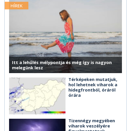
HÍREK
Itt a lehűlés mélypontja és még így is nagyon
melegünk lesz
Térképeken mutatjuk,
hol lehetnek viharok a
hidegfrontból, óráról
órára
Tizennégy megyében
viharok veszélyére