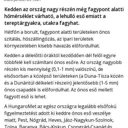
Kedden az ország nagy részén még fagypont alatti
hőmérséklet várható, a lehulló eső emiatt a
tereptárgyakra, utakra fagyhat.
Hétfőn a borult, fagypont alatti területeken ónos
szitálás, hószállingózás, az ipari területek
környezetében kisebb havazás előfordulhat.
Kedden a délelőtti óráktól kezdődően dél felől egyre
többfelé kell számítani ónos esőre. Az ország nagyobb
részén kis mennyiség (0,1-1 mm) valószínű, de
elsősorban a középső területeken (a Duna-Tisza közén
és a Dunántúl délkeleti részein) jelentősebb (1-5 mm)
ónos csapadék is előfordulhat. Az ónos eső mellett
fagyott eső is lehet.
A HungaroMet az egész országra legalább elsőfokú
figyelmeztetést adott ki keddre ónos eső veszélye
miatt, Pest, Nógrád, Heves, Jász-Nagykun-Szolnok,
Tolna, Baranya, Bács-Kiskun, Csongrád-Csanád és