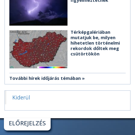
figyelmeztetnek
Térképgalériában
mutatjuk be, milyen
hihetetlen történelmi
rekordok dőltek meg
csütörtökön
További hírek időjárás témában
Kiderül
ELŐREJELZÉS