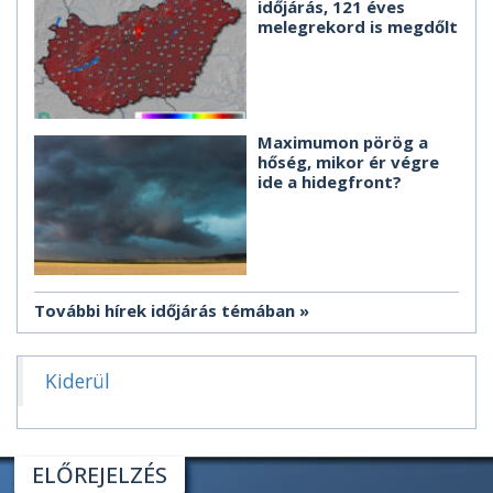
időjárás, 121 éves
melegrekord is megdőlt
Maximumon pörög a
hőség, mikor ér végre
ide a hidegfront?
További hírek időjárás témában
Kiderül
ELŐREJELZÉS