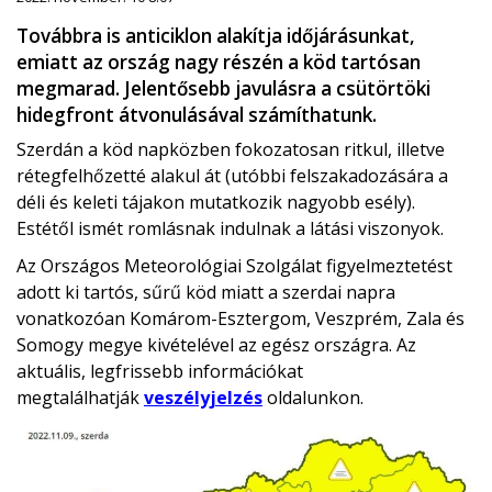
Továbbra is anticiklon alakítja időjárásunkat,
emiatt az ország nagy részén a köd tartósan
megmarad. Jelentősebb javulásra a csütörtöki
hidegfront átvonulásával számíthatunk.
Szerdán a köd napközben fokozatosan ritkul, illetve
rétegfelhőzetté alakul át (utóbbi felszakadozására a
déli és keleti tájakon mutatkozik nagyobb esély).
Estétől ismét romlásnak indulnak a látási viszonyok.
Az Országos Meteorológiai Szolgálat figyelmeztetést
adott ki tartós, sűrű köd miatt a szerdai napra
vonatkozóan Komárom-Esztergom, Veszprém, Zala és
Somogy megye kivételével az egész országra. Az
aktuális, legfrissebb információkat
megtalálhatják
veszélyjelzés
oldalunkon.