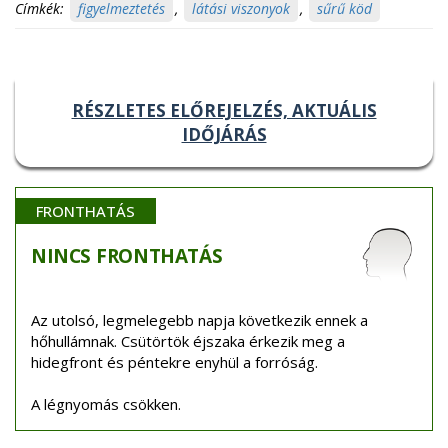
Címkék:
figyelmeztetés
,
látási viszonyok
,
sűrű köd
RÉSZLETES ELŐREJELZÉS, AKTUÁLIS
IDŐJÁRÁS
FRONTHATÁS
NINCS
FRONTHATÁS
Az utolsó, legmelegebb napja következik ennek a
hőhullámnak. Csütörtök éjszaka érkezik meg a
hidegfront és péntekre enyhül a forróság.
A légnyomás csökken.