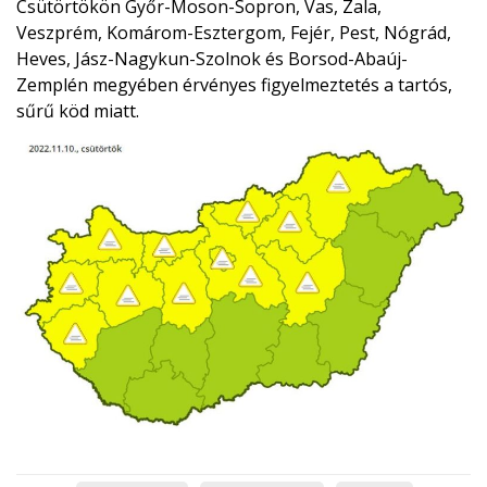
Csütörtökön Győr-Moson-Sopron, Vas, Zala,
Veszprém, Komárom-Esztergom, Fejér, Pest, Nógrád,
Heves, Jász-Nagykun-Szolnok és Borsod-Abaúj-
Zemplén megyében érvényes figyelmeztetés a tartós,
sűrű köd miatt.