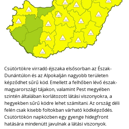
Csütörtökre virradó éjszaka elsősorban az Észak-
Dunántúlon és az Alpokalján nagyobb területen
képződhet sűrű köd. Emellett a felhőben lévő észak-
magyarországi tájakon, valamint Pest megyében
szintén általában korlátozott látási viszonyokra, a
hegyekben sűrű ködre lehet számítani. Az ország déli
felén csak kisebb foltokban várható ködképződés.
Csütörtökön napközben egy gyenge hidegfront
hatására mindenütt javulnak a látási viszonyok.