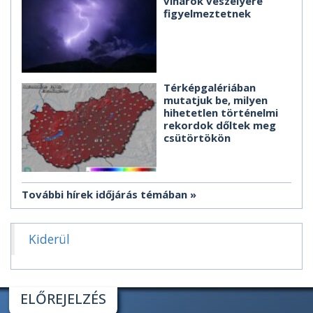
viharok veszélyére
figyelmeztetnek
Térképgalériában
mutatjuk be, milyen
hihetetlen történelmi
rekordok dőltek meg
csütörtökön
További hírek időjárás témában
Kiderül
ELŐREJELZÉS