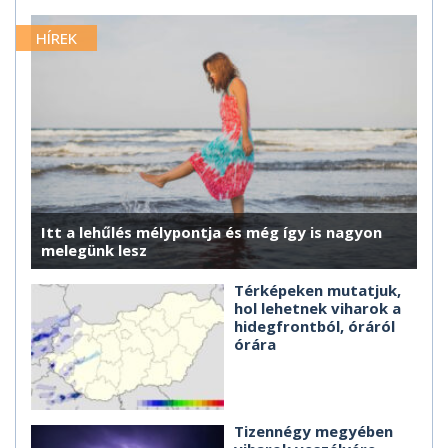
HÍREK
Itt a lehűlés mélypontja és még így is nagyon
melegünk lesz
Térképeken mutatjuk,
hol lehetnek viharok a
hidegfrontból, óráról
órára
Tizennégy megyében