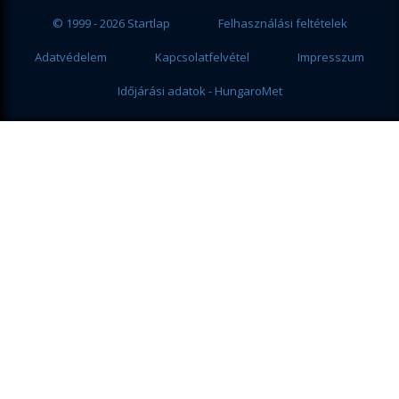
© 1999 - 2026 Startlap
Felhasználási feltételek
Adatvédelem
Kapcsolatfelvétel
Impresszum
Időjárási adatok - HungaroMet