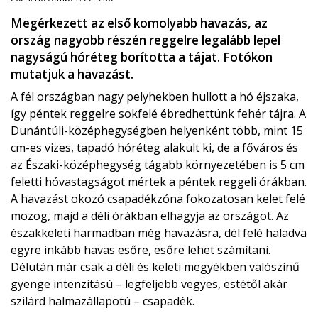
Megérkezett az első komolyabb havazás, az
ország nagyobb részén reggelre legalább lepel
nagyságú hóréteg borította a tájat. Fotókon
mutatjuk a havazást.
A fél országban nagy pelyhekben hullott a hó éjszaka,
így péntek reggelre sokfelé ébredhettünk fehér tájra. A
Dunántúli-középhegységben helyenként több, mint 15
cm-es vizes, tapadó hóréteg alakult ki, de a főváros és
az Északi-középhegység tágabb környezetében is 5 cm
feletti hóvastagságot mértek a péntek reggeli órákban.
A havazást okozó csapadékzóna fokozatosan kelet felé
mozog, majd a déli órákban elhagyja az országot. Az
északkeleti harmadban még havazásra, dél felé haladva
egyre inkább havas esőre, esőre lehet számítani.
Délután már csak a déli és keleti megyékben valószínű
gyenge intenzitású – legfeljebb vegyes, estétől akár
szilárd halmazállapotú – csapadék.