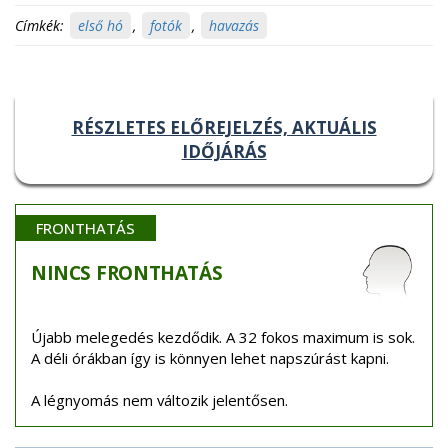
Címkék:
első hó
,
fotók
,
havazás
RÉSZLETES ELŐREJELZÉS, AKTUÁLIS
IDŐJÁRÁS
FRONTHATÁS
NINCS
FRONTHATÁS
Újabb melegedés kezdődik. A 32 fokos maximum is sok.
A déli órákban így is könnyen lehet napszúrást kapni.
A légnyomás nem változik jelentősen.