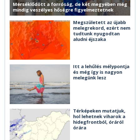
Mérséklődött a forróság, de két megyében még
mindig veszélyes hőségre figyelmeztetnek
Megszületett az újabb
melegrekord, ezért nem
tudtunk nyugodtan
aludni éjszaka
Itt a lehűlés mélypontja
és még így is nagyon
melegünk lesz
Térképeken mutatjuk,
hol lehetnek viharok a
hidegfrontból, óráról
órára