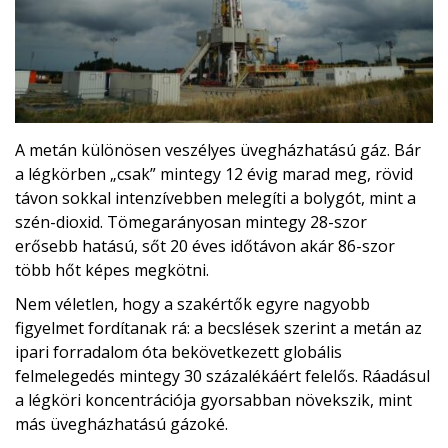
A metán különösen veszélyes üvegházhatású gáz. Bár
a légkörben „csak” mintegy 12 évig marad meg, rövid
távon sokkal intenzívebben melegíti a bolygót, mint a
szén-dioxid. Tömegarányosan mintegy 28-szor
erősebb hatású, sőt 20 éves időtávon akár 86-szor
több hőt képes megkötni.
Nem véletlen, hogy a szakértők egyre nagyobb
figyelmet fordítanak rá: a becslések szerint a metán az
ipari forradalom óta bekövetkezett globális
felmelegedés mintegy 30 százalékáért felelős. Ráadásul
a légköri koncentrációja gyorsabban növekszik, mint
más üvegházhatású gázoké.