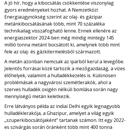
A jó hír, hogy a kibocsátás csökkentése viszonylag
gyors eredményeket hozhat. A Nemzetközi
Energiaügynökség szerint az olaj- és gázipar
metánkibocsátásának több, mint 70 százaléka
technikailag visszafogható lenne. Ennek ellenére az
energiaszektor 2024-ben még mindig mintegy 145
millió tonna metánt bocsátott ki, amelynek több mint
fele az olaj- és gázkitermelésből származott.
A metán azonban nemcsak az iparból kerül a levegőbe.
Jelentős forrásai közé tartozik a mezőgazdaság, a vizes
élőhelyek, valamint a hulladékkezelés is. Különösen
problémásak a nagyvárosi szemétlerakók, ahol a
szerves hulladék oxigén nélküli bomlása során nagy
mennyiségű metán keletkezik.
Erre látványos példa az indiai Delhi egyik legnagyobb
hulladéklerakója, a Ghazipur, amelyet a világ egyik
„szuperkibocsátójaként” tartanak számon. Itt egy 2022-
es szivárgás során óránként több mint 400 tonna