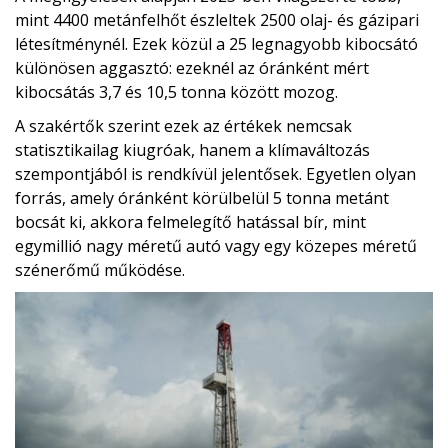
mint 4400 metánfelhőt észleltek 2500 olaj- és gázipari
létesítménynél. Ezek közül a 25 legnagyobb kibocsátó
különösen aggasztó: ezeknél az óránként mért
kibocsátás 3,7 és 10,5 tonna között mozog.
A szakértők szerint ezek az értékek nemcsak
statisztikailag kiugróak, hanem a klímaváltozás
szempontjából is rendkívül jelentősek. Egyetlen olyan
forrás, amely óránként körülbelül 5 tonna metánt
bocsát ki, akkora felmelegítő hatással bír, mint
egymillió nagy méretű autó vagy egy közepes méretű
szénerőmű működése.