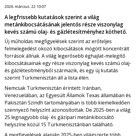
2026. március. 22 10:07
A legfrissebb kutatások szerint a világ
metánkibocsátásának jelentős része viszonylag
kevés számú olaj- és gázlétesítményhez köthető.
Új műholdas megfigyelések szerint az erőteljes
felmelegedést okozó kibocsátások mögött koncentrált
források állnak. A világ legerősebb éghajlat-melegítő
kibocsátásainak egy része viszonylag kevés számú olaj-
és gázlétesítményből származik, és egy új kutatás
szerint Türkmenisztán áll a lista élén.
Nemcsak Türkmenisztán érintett: Iránban,
Venezuelában, az Egyesült Államok Texas államában és
Pakisztán Szindh tartományában is több kiemelkedően
szennyező helyszínt azonosítottak. De 2025-ben a világ
25 legnagyobb olaj- és gázipari metánkibocsátó
helyszíne közül 15 Türkmenisztánban található.
A megfigyelések alapján 2025-ben világszerte több,