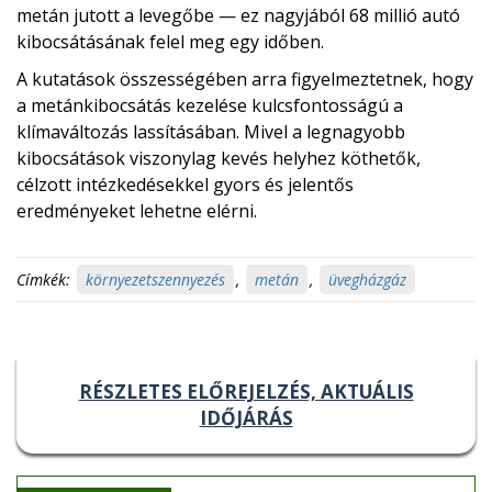
metán jutott a levegőbe — ez nagyjából 68 millió autó
kibocsátásának felel meg egy időben.
A kutatások összességében arra figyelmeztetnek, hogy
a metánkibocsátás kezelése kulcsfontosságú a
klímaváltozás lassításában. Mivel a legnagyobb
kibocsátások viszonylag kevés helyhez köthetők,
célzott intézkedésekkel gyors és jelentős
eredményeket lehetne elérni.
Címkék:
környezetszennyezés
,
metán
,
üvegházgáz
RÉSZLETES ELŐREJELZÉS, AKTUÁLIS
IDŐJÁRÁS