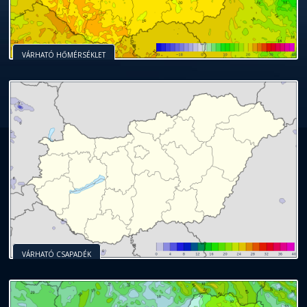
VÁRHATÓ HŐMÉRSÉKLET
VÁRHATÓ CSAPADÉK