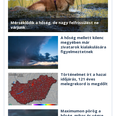
Mérséklődik a hőség, de nagy felfrissülést ne
várjunk
A hőség mellett kilenc
megyében már
zivatarok kialakulására
figyelmeztetnek
Történelmet írt a hazai
időjárás, 121 éves
melegrekord is megdőlt
Maximumon pörög a
hőség, mikor ér végre