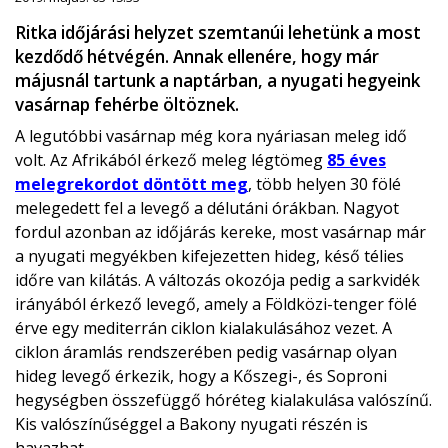
Ritka időjárási helyzet szemtanúi lehetünk a most
kezdődő hétvégén. Annak ellenére, hogy már
májusnál tartunk a naptárban, a nyugati hegyeink
vasárnap fehérbe öltöznek.
A legutóbbi vasárnap még kora nyáriasan meleg idő
volt. Az Afrikából érkező meleg légtömeg
85 éves
melegrekordot döntött meg
, több helyen 30 fölé
melegedett fel a levegő a délutáni órákban. Nagyot
fordul azonban az időjárás kereke, most vasárnap már
a nyugati megyékben kifejezetten hideg, késő télies
időre van kilátás. A változás okozója pedig a sarkvidék
irányából érkező levegő, amely a Földközi-tenger fölé
érve egy mediterrán ciklon kialakulásához vezet. A
ciklon áramlás rendszerében pedig vasárnap olyan
hideg levegő érkezik, hogy a Kőszegi-, és Soproni
hegységben összefüggő hóréteg kialakulása valószínű.
Kis valószínűséggel a Bakony nyugati részén is