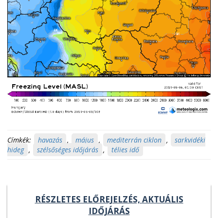
Címkék:
havazás
,
május
,
mediterrán ciklon
,
sarkvidéki
hideg
,
szélsőséges időjárás
,
télies idő
RÉSZLETES ELŐREJELZÉS, AKTUÁLIS
IDŐJÁRÁS