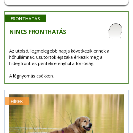
FRONTHATÁS
NINCS
FRONTHATÁS
Az utolsó, legmelegebb napja következik ennek a
hőhullámnak. Csütörtök éjszaka érkezik meg a
hidegfront és péntekre enyhül a forróság.
A légnyomás csökken.
HÍREK