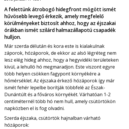
A felettünk átrobogó hidegfront mögött ismét
hűvösebb levegő érkezik, amely megfelelő
körülményeket biztosít ahhoz, hogy az éjszakai
órákban ismét szilárd halmazállapotú csapadék
hulljon.
Már szerda délután és kora este is kialakulnak
záporok, hózáporok, de ekkor az alsó légréteg nem
lesz elég hideg ahhoz, hogy a hegyvidéki területeken
kívül, a lehulló hó megmaradjon. Este viszont egyre
több helyen csökken fagypont környékére a
hőmérséklet. Az éjszaka érkező hózáporok így már
ismét fehér lepelbe borítják többfelé az Észak-
Dunántúlt és a főváros környékét. Várhatóan 1-2
centiméternél több hó nem hull, amely csütörtökön
napközben el is fog olvadni.
Szerda éjszaka, csütörtök hajnalban várható
hózáporok: