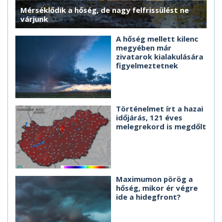
Mérséklődik a hőség, de nagy felfrissülést ne
várjunk
A hőség mellett kilenc
megyében már
zivatarok kialakulására
figyelmeztetnek
Történelmet írt a hazai
időjárás, 121 éves
melegrekord is megdőlt
Maximumon pörög a
hőség, mikor ér végre
ide a hidegfront?