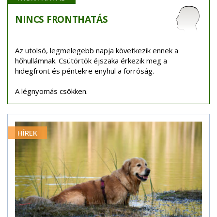
NINCS
FRONTHATÁS
Az utolsó, legmelegebb napja következik ennek a
hőhullámnak. Csütörtök éjszaka érkezik meg a
hidegfront és péntekre enyhül a forróság.
A légnyomás csökken.
HÍREK