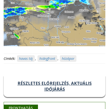
Címkék:
havas táj
,
hidegfront
,
hózápor
RÉSZLETES ELŐREJELZÉS, AKTUÁLIS
IDŐJÁRÁS
FRONTHATÁS