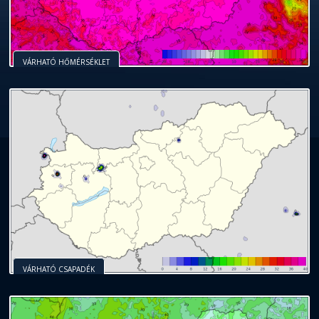
VÁRHATÓ HŐMÉRSÉKLET
VÁRHATÓ CSAPADÉK