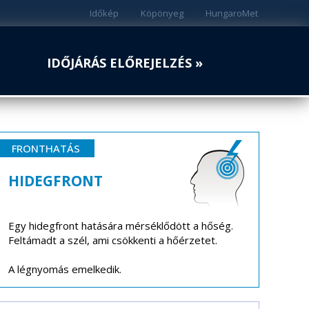
Időkép
Köpönyeg
HungaroMet
IDŐJÁRÁS ELŐREJELZÉS »
FRONTHATÁS
HIDEGFRONT
Egy hidegfront hatására mérséklődött a hőség.
Feltámadt a szél, ami csökkenti a hőérzetet.
A légnyomás emelkedik.