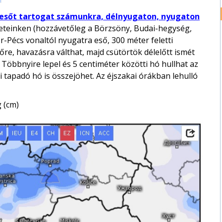
esőt tartogat számunkra, délnyugaton, nyugaton
leteinken (hozzávetőleg a Börzsöny, Budai-hegység,
őr-Pécs vonaltól nyugatra eső, 300 méter feletti
re, havazásra válthat, majd csütörtök délelőtt ismét
 Többnyire lepel és 5 centiméter közötti hó hullhat az
 tapadó hó is összejöhet. Az éjszakai órákban lehulló
 (cm)