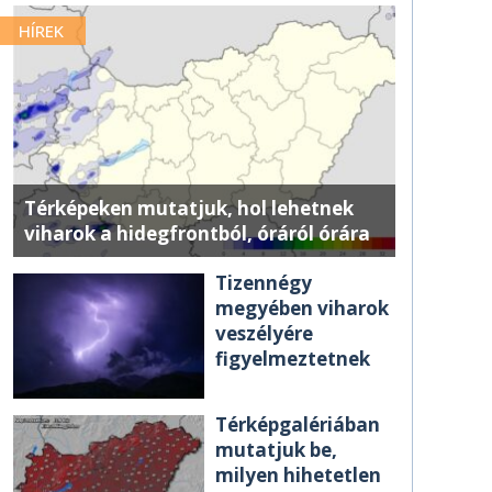
HÍREK
Térképeken mutatjuk, hol lehetnek
viharok a hidegfrontból, óráról órára
Tizennégy
megyében viharok
veszélyére
figyelmeztetnek
Térképgalériában
mutatjuk be,
milyen hihetetlen