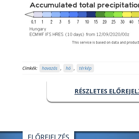
Címkék:
havazás
,
hó
,
térkép
RÉSZLETES ELŐREJEL
ELŐREJELZÉS