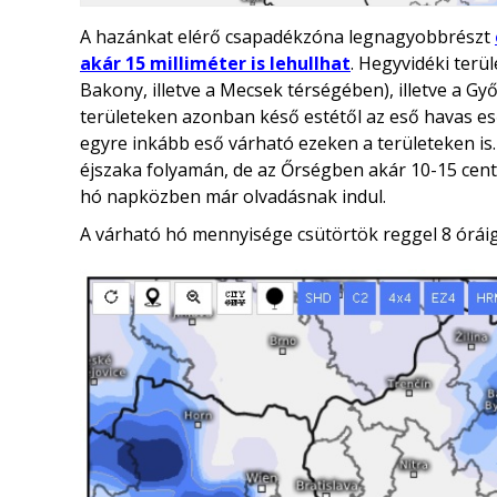
A hazánkat elérő csapadékzóna legnagyobbrészt
akár 15 milliméter is lehullhat
. Hegyvidéki terü
Bakony, illetve a Mecsek térségében), illetve a Gy
területeken azonban késő estétől az eső havas eső
egyre inkább eső várható ezeken a területeken is.
éjszaka folyamán, de az Őrségben akár 10-15 centi
hó napközben már olvadásnak indul.
A várható hó mennyisége csütörtök reggel 8 óráig