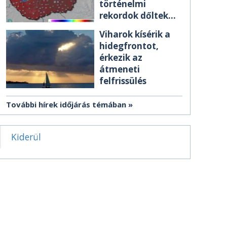
történelmi
rekordok dőltek
meg csütörtökön
Viharok kísérik a
hidegfrontot,
érkezik az
átmeneti
felfrissülés
További hírek időjárás témában
Kiderül