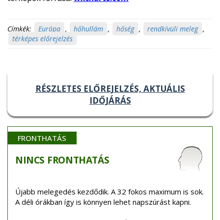
Címkék:
Európa
,
hőhullám
,
hőség
,
rendkívüli meleg
,
térképes előrejelzés
RÉSZLETES ELŐREJELZÉS, AKTUÁLIS
IDŐJÁRÁS
FRONTHATÁS
NINCS
FRONTHATÁS
Újabb melegedés kezdődik. A 32 fokos maximum is sok.
A déli órákban így is könnyen lehet napszúrást kapni.