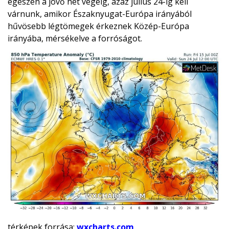
egészen a jövő hét végéig, azaz július 24-ig kell
várnunk, amikor Északnyugat-Európa irányából
hűvösebb légtömegek érkeznek Közép-Európa
irányába, mérsékelve a forróságot.
térképek forrása:
wxcharts.com