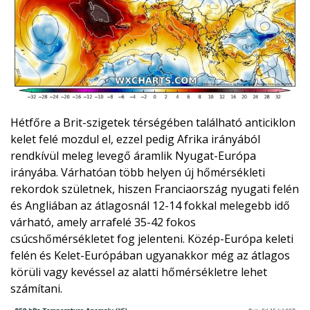
Hétfőre a Brit-szigetek térségében található anticiklon
kelet felé mozdul el, ezzel pedig Afrika irányából
rendkívül meleg levegő áramlik Nyugat-Európa
irányába. Várhatóan több helyen új hőmérsékleti
rekordok születnek, hiszen Franciaország nyugati felén
és Angliában az átlagosnál 12-14 fokkal melegebb idő
várható, amely arrafelé 35-42 fokos
csúcshőmérsékletet fog jelenteni. Közép-Európa keleti
felén és Kelet-Európában ugyanakkor még az átlagos
körüli vagy kevéssel az alatti hőmérsékletre lehet
számítani.