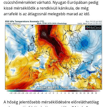
csúcshőmérséklet várható. Nyugat-Európában pedig
kissé mérséklődik a rendkívüli kánikula, de még
arrafelé is az átlagosnál melegebb marad az idő.
A hőség jelentősebb mérséklődésére előreláthatólag