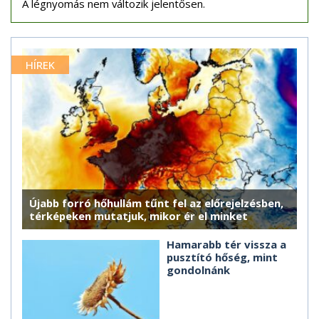
A légnyomás nem változik jelentősen.
HÍREK
Újabb forró hőhullám tűnt fel az előrejelzésben,
térképeken mutatjuk, mikor ér el minket
Hamarabb tér vissza a
pusztító hőség, mint
gondolnánk