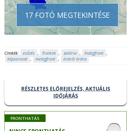
17 FOTÓ MEGTEKINTÉSE
Címkék:
esőzés
,
frontok
,
galéria
,
hidegfront
,
képsorozat
,
melegfront
,
óráról órára
RÉSZLETES ELŐREJELZÉS, AKTUÁLIS
IDŐJÁRÁS
FRONTHATÁS