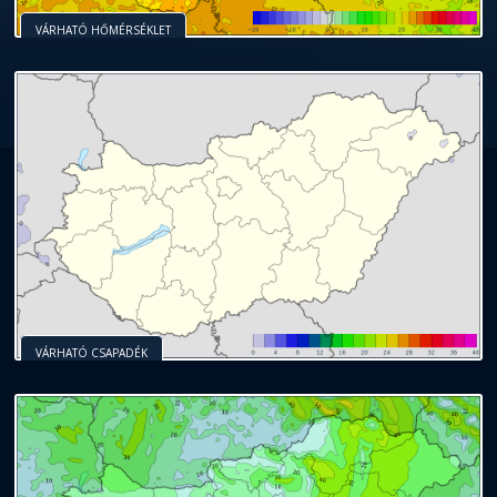
VÁRHATÓ HŐMÉRSÉKLET
VÁRHATÓ CSAPADÉK