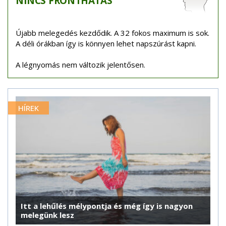
NINCS
FRONTHATÁS
Újabb melegedés kezdődik. A 32 fokos maximum is sok.
A déli órákban így is könnyen lehet napszúrást kapni.
A légnyomás nem változik jelentősen.
HÍREK
Itt a lehűlés mélypontja és még így is nagyon
melegünk lesz