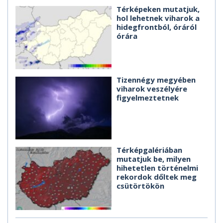
Térképeken mutatjuk,
hol lehetnek viharok a
hidegfrontból, óráról
órára
Tizennégy megyében
viharok veszélyére
figyelmeztetnek
Térképgalériában
mutatjuk be, milyen
hihetetlen történelmi
rekordok dőltek meg
csütörtökön