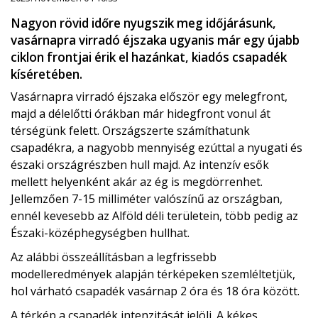
Nagyon rövid időre nyugszik meg időjárásunk,
vasárnapra virradó éjszaka ugyanis már egy újabb
ciklon frontjai érik el hazánkat, kiadós csapadék
kíséretében.
Vasárnapra virradó éjszaka először egy melegfront,
majd a délelőtti órákban már hidegfront vonul át
térségünk felett. Országszerte számíthatunk
csapadékra, a nagyobb mennyiség ezúttal a nyugati és
északi országrészben hull majd. Az intenzív esők
mellett helyenként akár az ég is megdörrenhet.
Jellemzően 7-15 milliméter valószínű az országban,
ennél kevesebb az Alföld déli területein, több pedig az
Északi-középhegységben hullhat.
Az alábbi összeállításban a legfrissebb
modelleredmények alapján térképeken szemléltetjük,
hol várható csapadék vasárnap 2 óra és 18 óra között.
A térkép a csapadék intenzitását jelöli. A kékes