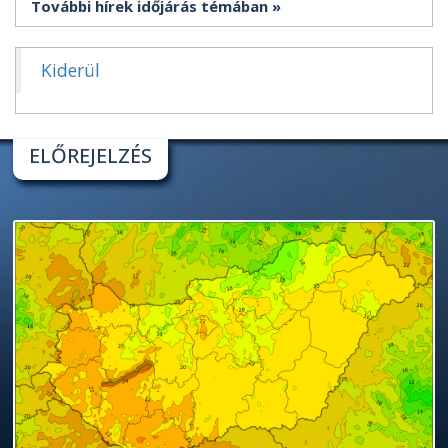
További hírek időjárás témában
Kiderül
ELŐREJELZÉS