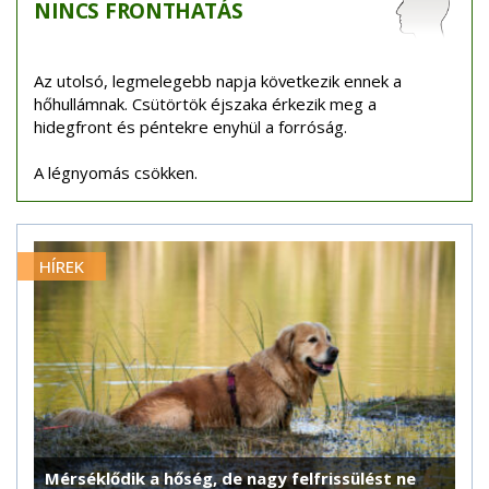
NINCS
FRONTHATÁS
Az utolsó, legmelegebb napja következik ennek a
hőhullámnak. Csütörtök éjszaka érkezik meg a
hidegfront és péntekre enyhül a forróság.
A légnyomás csökken.
HÍREK
Mérséklődik a hőség, de nagy felfrissülést ne