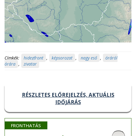
Címkék:
hidegfront
,
képsorozat
,
nagy eső
,
óráról
órára
,
zivatar
RÉSZLETES ELŐREJELZÉS, AKTUÁLIS
IDŐJÁRÁS
FRONTHATÁS