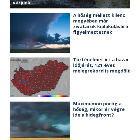
várjunk
A hőség mellett kilenc
megyében már
zivatarok kialakulására
figyelmeztetnek
Történelmet írt a hazai
időjárás, 121 éves
melegrekord is megdőlt
Maximumon pörög a
hőség, mikor ér végre
ide a hidegfront?