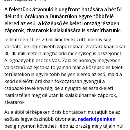
A felettünk átvonuló hidegfront hatására a hétfő
délutáni órákban a Dunántúlon egyre többfelé
elered az eső, a középső és keleti országrészben
záporok, zivatarok kialakulására is számíthatunk.
Jellemzően 10 és 20 milliméter közötti mennyiség
várható, de intenzívebb záporokban, zivatarokban akár
30-40 millimétert meghaladó mennyiség is összejöhet.
A legnagyobb esőzés Vas, Zala és Somogy megyében
valószínű. Az éjszaka folyamán már a középső és keleti
területeken is egyre több helyen elered az eső, majd a
kedd délelőtti órákban fokozatosan gyengül a
csapadéktevékenység, de a nyugati és északkeleti
határszélen még délután is kialakulhatnak záporok,
zivatarok.
Az alábbi térképeken órás bontásban mutatjuk be az
esőzés legvalószínűbb útvonalát,
radarképeinken
pedig nyomon követheti, épp az ország mely tájain hull