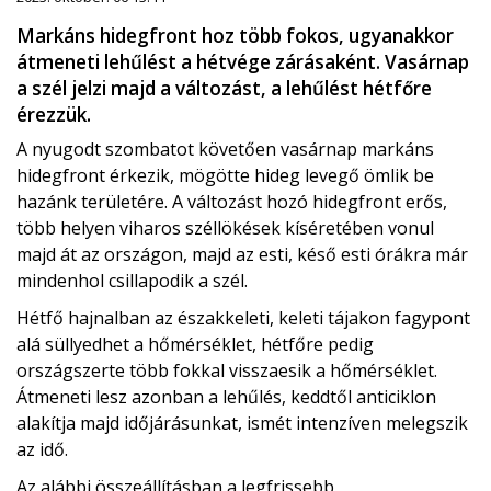
Markáns hidegfront hoz több fokos, ugyanakkor
átmeneti lehűlést a hétvége zárásaként. Vasárnap
a szél jelzi majd a változást, a lehűlést hétfőre
érezzük.
A nyugodt szombatot követően vasárnap markáns
hidegfront érkezik, mögötte hideg levegő ömlik be
hazánk területére. A változást hozó hidegfront erős,
több helyen viharos széllökések kíséretében vonul
majd át az országon, majd az esti, késő esti órákra már
mindenhol csillapodik a szél.
Hétfő hajnalban az északkeleti, keleti tájakon fagypont
alá süllyedhet a hőmérséklet, hétfőre pedig
országszerte több fokkal visszaesik a hőmérséklet.
Átmeneti lesz azonban a lehűlés, keddtől anticiklon
alakítja majd időjárásunkat, ismét intenzíven melegszik
az idő.
Az alábbi összeállításban a legfrissebb