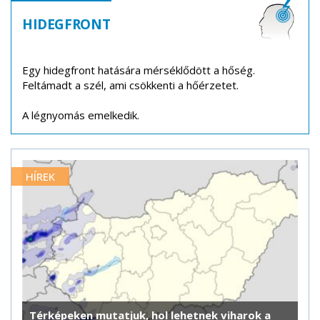
HIDEGFRONT
Egy hidegfront hatására mérséklődött a hőség.
Feltámadt a szél, ami csökkenti a hőérzetet.
A légnyomás emelkedik.
HÍREK
Térképeken mutatjuk, hol lehetnek viharok a