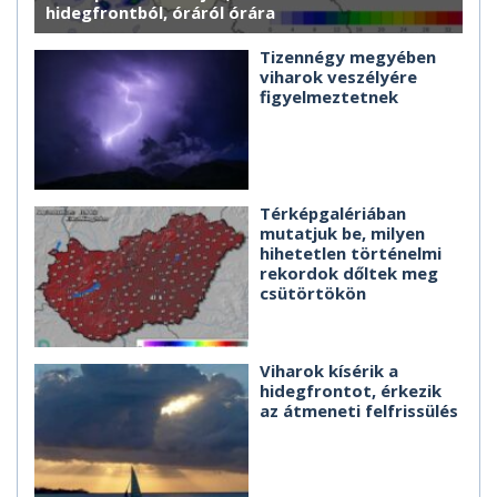
hidegfrontból, óráról órára
Tizennégy megyében
viharok veszélyére
figyelmeztetnek
Térképgalériában
mutatjuk be, milyen
hihetetlen történelmi
rekordok dőltek meg
csütörtökön
Viharok kísérik a
hidegfrontot, érkezik
az átmeneti felfrissülés