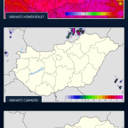
VÁRHATÓ HŐMÉRSÉKLET
VÁRHATÓ CSAPADÉK