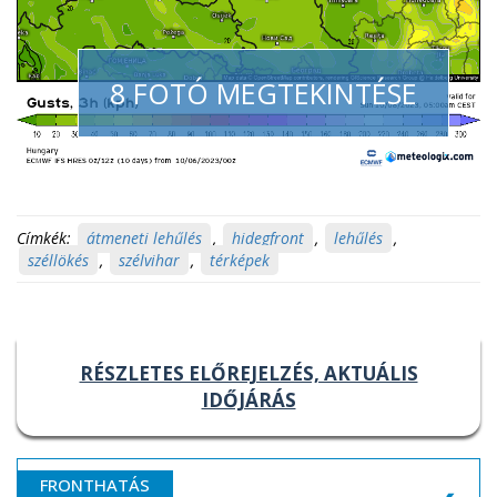
8 FOTÓ MEGTEKINTÉSE
Címkék:
átmeneti lehűlés
,
hidegfront
,
lehűlés
,
széllökés
,
szélvihar
,
térképek
RÉSZLETES ELŐREJELZÉS, AKTUÁLIS
IDŐJÁRÁS
FRONTHATÁS