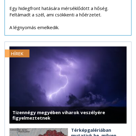
Egy hidegfront hatására mérséklődött a hőség.
Feltámadt a szél, ami csökkenti a hőérzetet.
A légnyomás emelkedik.
HÍREK
Tizennégy megyében viharok veszélyére
figyelmeztetnek
Térképgalériában
mutatjuk be, milyen