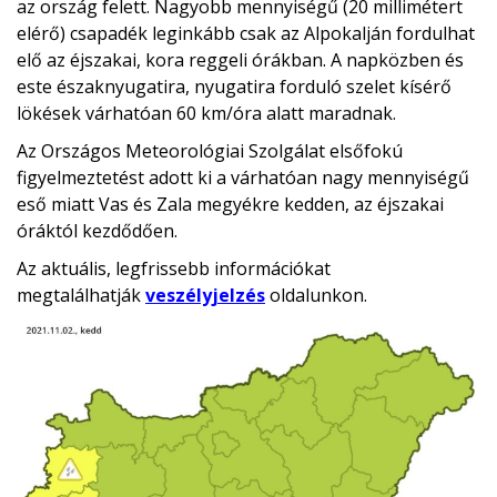
az ország felett. Nagyobb mennyiségű (20 millimétert
elérő) csapadék leginkább csak az Alpokalján fordulhat
elő az éjszakai, kora reggeli órákban. A napközben és
este északnyugatira, nyugatira forduló szelet kísérő
lökések várhatóan 60 km/óra alatt maradnak.
Az Országos Meteorológiai Szolgálat elsőfokú
figyelmeztetést adott ki a várhatóan nagy mennyiségű
eső miatt Vas és Zala megyékre kedden, az éjszakai
óráktól kezdődően.
Az aktuális, legfrissebb információkat
megtalálhatják
veszélyjelzés
oldalunkon.