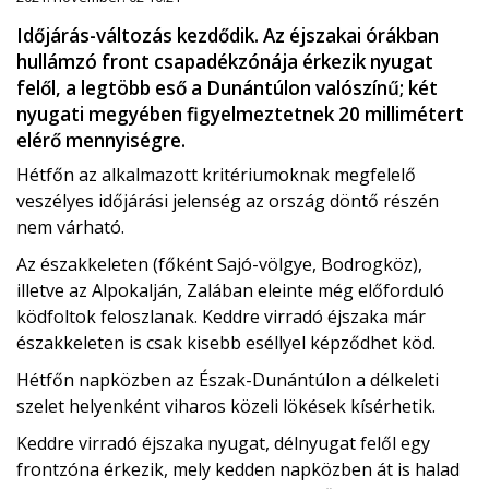
Időjárás-változás kezdődik. Az éjszakai órákban
hullámzó front csapadékzónája érkezik nyugat
felől, a legtöbb eső a Dunántúlon valószínű; két
nyugati megyében figyelmeztetnek 20 millimétert
elérő mennyiségre.
Hétfőn az alkalmazott kritériumoknak megfelelő
veszélyes időjárási jelenség az ország döntő részén
nem várható.
Az északkeleten (főként Sajó-völgye, Bodrogköz),
illetve az Alpokalján, Zalában eleinte még előforduló
ködfoltok feloszlanak. Keddre virradó éjszaka már
északkeleten is csak kisebb eséllyel képződhet köd.
Hétfőn napközben az Észak-Dunántúlon a délkeleti
szelet helyenként viharos közeli lökések kísérhetik.
Keddre virradó éjszaka nyugat, délnyugat felől egy
frontzóna érkezik, mely kedden napközben át is halad