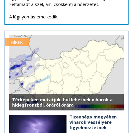
Feltámadt a szél, ami csökkenti a hőérzetet.
A légnyomás emelkedik.
HÍREK
Térképeken mutatjuk, hol lehetnek viharok a
hidegfrontból, óráról órára
Tizennégy megyében
viharok veszélyére
figyelmeztetnek