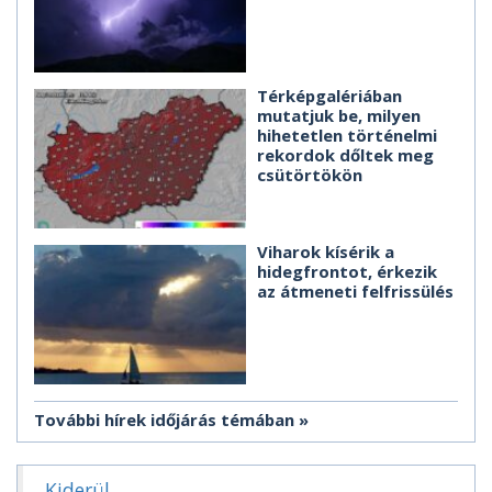
Térképgalériában
mutatjuk be, milyen
hihetetlen történelmi
rekordok dőltek meg
csütörtökön
Viharok kísérik a
hidegfrontot, érkezik
az átmeneti felfrissülés
További hírek időjárás témában
Kiderül