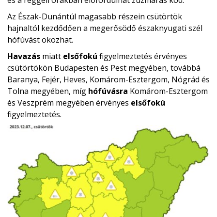
és a reggeli órákban előfordulhat zúzmarás köd.
Az Észak-Dunántúl magasabb részein csütörtök
hajnaltól kezdődően a megerősödő északnyugati szél
hófúvást okozhat.
Havazás
miatt
elsőfokú
figyelmeztetés érvényes
csütörtökön Budapesten és Pest megyében, továbbá
Baranya, Fejér, Heves, Komárom-Esztergom, Nógrád és
Tolna megyében, míg
hófúvásra
Komárom-Esztergom
és Veszprém megyében érvényes
elsőfokú
figyelmeztetés.