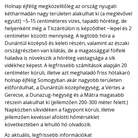
Holnap éjfélig megközelítőleg az ország nyugati
kétharmadán nagy területen alakulhat ki (a meglévővel
együtt) ~5-15 centiméteres vizes, tapadó hóréteg, de
helyenként még a Tiszántúlon is képződhet ~lepel és 2
centiméter közötti mennyiség. A legtöbb hóra a
Dunántúl középső és keleti részén, valamint az északi
országrészben van kilátás, de a magassággal fölfelé
haladva is növekszik a hóréteg vastagsága a sík
vidékhez képest. A legfrissebb számítások alapján 20
centiméter körüli, illetve azt meghaladó friss hótakaró
holnap éjfélig Somogyban akár nagyobb területen
előfordulhat, a Dunántúli-középhegység, a Vértes a
Gerecse, a Dunazug-hegység és a Mátra magasabb
részein alakulhat ki (jellemzően 200-300 méter felett.)
Napközben síkvidéken a fagypont körüli, illetve
jellemzően kevéssel afölötti hőmérséklet
következtében a lehulló hó olvadozik.
Az aktuális, legfrissebb információkat