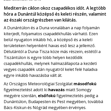
Mediterrán ciklon okoz csapadékos időt. A legtöbb
hóra a Dunántúl középső és keleti részén, valamint
az északi országrészben van kilátás.
A Dunántúlon és a Duna vonalában a nap folyamán
kiterjedt, folyamatos csapadékhullás várható. Ezen
belül nyugaton inkább hó, a középső és a keleti
területeken helyenként havas eső lesz a jellemző.
Délutántól a Duna-Tisza köze más részein, estétől a
Tiszántúlon is egyre több helyen kezdődik
csapadékhullás, melynek halmazállapota a kezdeti
vegyes csapadék után nyugatról kelet felé haladva
egyre inkább havazásba vált át.
Az Országos Meteorológiai Szolgálat
másodfokú
figyelmeztetést adott ki
havazás
miatt Somogy
megyére szerdán,
elsőfokú
figyelmeztetés pedig a
Dunántúlon, Budapesten és Pest megyében, továbbá
Bács-Kiskun és Nógrád megyében érvényes.