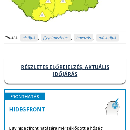
Címkék:
elsőfok
,
figyelmeztetés
,
havazás
,
másodfok
RÉSZLETES ELŐREJELZÉS, AKTUÁLIS
IDŐJÁRÁS
FRONTHATÁS
HIDEGFRONT
Egy hidegfront hatására mérséklődött a hőség.